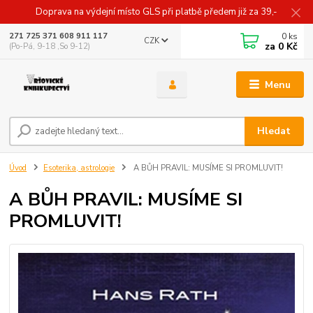
Doprava na výdejní místo GLS při platbě předem již za 39,-
0
ks
271 725 371 608 911 117
CZK
za
0 Kč
(Po-Pá, 9-18 ,So 9-12)
Menu
Hledat
Úvod
Esoterika, astrologie
A BŮH PRAVIL: MUSÍME SI PROMLUVIT!
A BŮH PRAVIL: MUSÍME SI
PROMLUVIT!