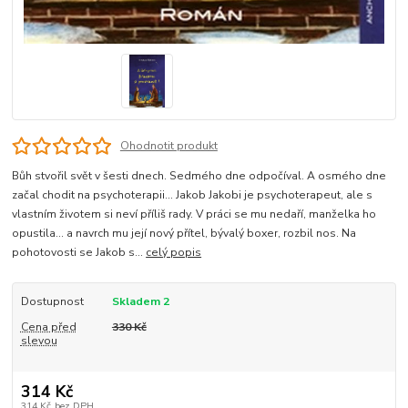
Ohodnotit produkt
Bůh stvořil svět v šesti dnech. Sedmého dne odpočíval. A osmého dne
začal chodit na psychoterapii… Jakob Jakobi je psychoterapeut, ale s
vlastním životem si neví příliš rady. V práci se mu nedaří, manželka ho
opustila… a navrch mu její nový přítel, bývalý boxer, rozbil nos. Na
pohotovosti se Jakob s...
celý popis
Dostupnost
Skladem 2
Cena před
330 Kč
slevou
314 Kč
314 Kč
bez DPH