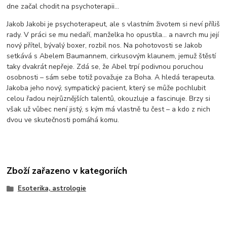
dne začal chodit na psychoterapii…
Jakob Jakobi je psychoterapeut, ale s vlastním životem si neví příliš
rady. V práci se mu nedaří, manželka ho opustila… a navrch mu její
nový přítel, bývalý boxer, rozbil nos. Na pohotovosti se Jakob
setkává s Abelem Baumannem, cirkusovým klaunem, jemuž štěstí
taky dvakrát nepřeje. Zdá se, že Abel trpí podivnou poruchou
osobnosti – sám sebe totiž považuje za Boha. A hledá terapeuta.
Jakoba jeho nový, sympatický pacient, který se může pochlubit
celou řadou nejrůznějších talentů, okouzluje a fascinuje. Brzy si
však už vůbec není jistý, s kým má vlastně tu čest – a kdo z nich
dvou ve skutečnosti pomáhá komu.
Zboží zařazeno v kategoriích
Esoterika, astrologie