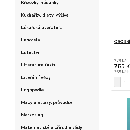
Křížovky, hádanky
Kuchařky, diety, výživa
Lékařská literatura
Leporela
OSOBNÍ
Letectví
279 Kč
Literatura faktu
265 K
265 Kč
b
Literární vědy
Logopedie
Mapy a atlasy, průvodce
Marketing
Matematické a přírodní vědy