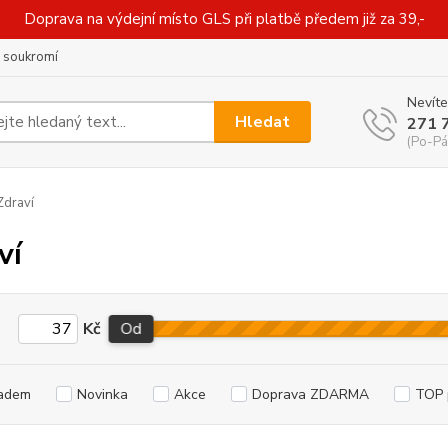
Doprava na výdejní místo GLS při platbě předem již za 39,-
 soukromí
Nevíte
Hledat
271 
(Po-Pá
draví
ví
Kč
Od
adem
Novinka
Akce
Doprava ZDARMA
TOP 