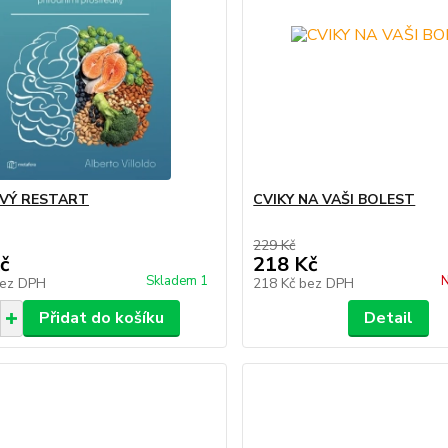
VÝ RESTART
CVIKY NA VAŠI BOLEST
229 Kč
č
218 Kč
Skladem 1
N
ez DPH
218 Kč
bez DPH
Přidat do košíku
Detail