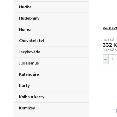
Hudba
Hudebniny
VAROVN
Humor
349 Kč
Chovatelství
332 K
332 Kč
b
Jazykověda
Judaismus
Kalendáře
Karty
Kniha a karty
Komiksy