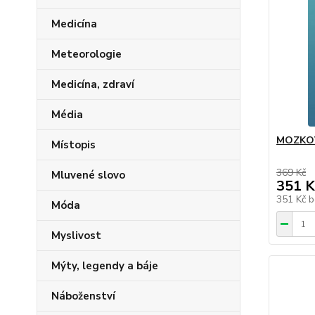
Medicína
Meteorologie
Medicína, zdraví
Média
MOZKO
Místopis
369 Kč
Mluvené slovo
351 K
351 Kč
b
Móda
Myslivost
Mýty, legendy a báje
Náboženství