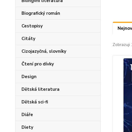
Bilingvní literatura
Biografický román
Cestopisy
Nejnov
Citáty
Zobrazuji 
Cizojazyčná, slovníky
Čtení pro dívky
Design
Dětská literatura
Dětská sci-fi
Diáře
Diety