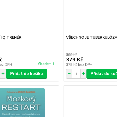
 IQ TRENÉR
VŠECHNO JE TUBERKULÓZ
399 Kč
č
379 Kč
Skladem 1
ez DPH
379 Kč
bez DPH
Přidat do košíku
Přidat do ko