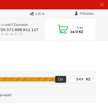
Přihlášení
CZK
 si rady? Zavolejte.
0
ks
725 371 608 911 117
za
0 Kč
, 9-18 ,So 9-12)
Do
Kč
produkt