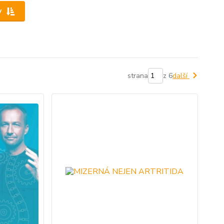
y
strana
z 6
další