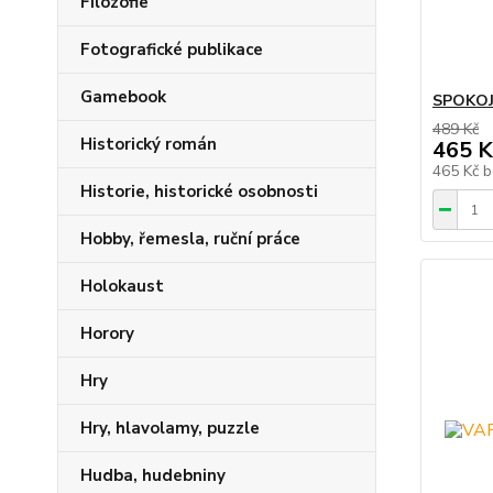
Filozofie
Fotografické publikace
Gamebook
SPOKOJ
489 Kč
Historický román
465 K
465 Kč
b
Historie, historické osobnosti
Hobby, řemesla, ruční práce
Holokaust
Horory
Hry
Hry, hlavolamy, puzzle
Hudba, hudebniny