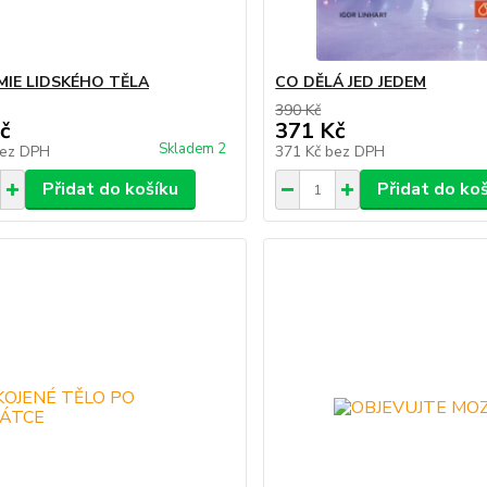
IE LIDSKÉHO TĚLA
CO DĚLÁ JED JEDEM
390 Kč
č
371 Kč
Skladem 2
ez DPH
371 Kč
bez DPH
Přidat do košíku
Přidat do ko