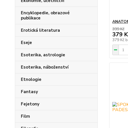
Ekonomie, účetnictví
Encyklopedie, obrazové
publikace
ANATOM
399 Kč
Erotická literatura
379 K
379 Kč
b
Eseje
Esoterika, astrologie
Esoterika, náboženství
Etnologie
Fantasy
Fejetony
Film