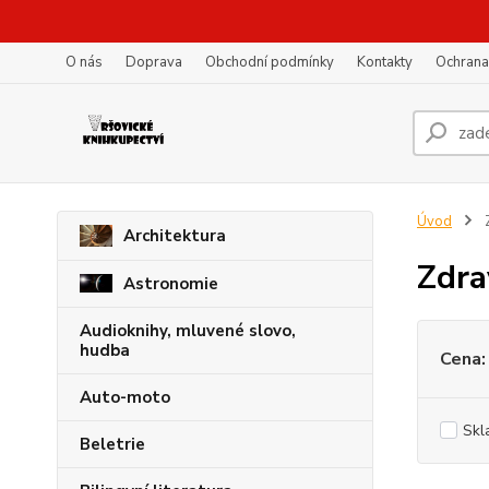
O nás
Doprava
Obchodní podmínky
Kontakty
Ochrana
Úvod
Z
Architektura
Zdra
Astronomie
Audioknihy, mluvené slovo,
hudba
Cena:
Auto-moto
Skl
Beletrie