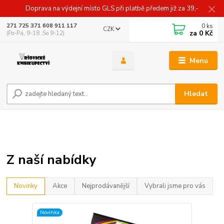
Doprava na výdejní místo GLS při platbě předem již za 39,-
0
ks
271 725 371 608 911 117
CZK
za
0 Kč
(Po-Pá, 9-18 ,So 9-12)
Menu
Hledat
Z naší nabídky
Novinky
Akce
Nejprodávanější
Vybrali jsme pro vás
Novinka