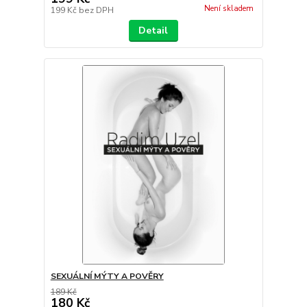
Není skladem
199 Kč
bez DPH
Detail
SEXUÁLNÍ MÝTY A POVĚRY
189 Kč
180 Kč