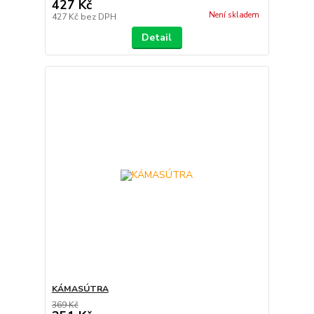
427 Kč
Není skladem
427 Kč
bez DPH
Detail
KÁMASÚTRA
369 Kč