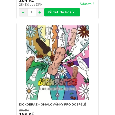
284 Kč
Skladem 2
284 Kč
bez DPH
Přidat do košíku
DICKOBRAZ - OMALOVÁNKY PRO DOSPĚLÉ
209 Kč
199 Kč