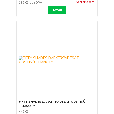
Není skladem
189 Kč
bez DPH
Detail
FIFTY SHADES DARKER:PADESÁT ODSTÍNŮ
TEMNOTY
449 Kč