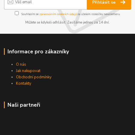
Přihlásit se
Souhlasím se
zpracováním osobních údajů
za účelem rozesílky newsletteru.
Můžete se kdykoli odhlásit. Zasíláme jednou za 14 dní.
Informace pro zákazníky
O nás
Jak nakupovat
Obchodní podmínky
Kontakty
Naši partneři