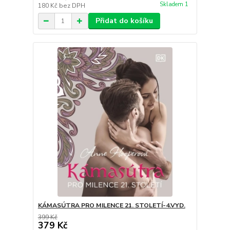
Skladem 1
180 Kč
bez DPH
Přidat do košíku
KÁMASÚTRA PRO MILENCE 21. STOLETÍ-4.VYD.
399 Kč
379 Kč