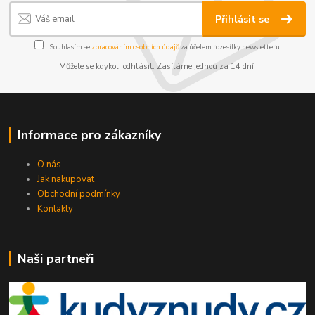
Přihlásit se
Souhlasím se
zpracováním osobních údajů
za účelem rozesílky newsletteru.
Můžete se kdykoli odhlásit. Zasíláme jednou za 14 dní.
Informace pro zákazníky
O nás
Jak nakupovat
Obchodní podmínky
Kontakty
Naši partneři