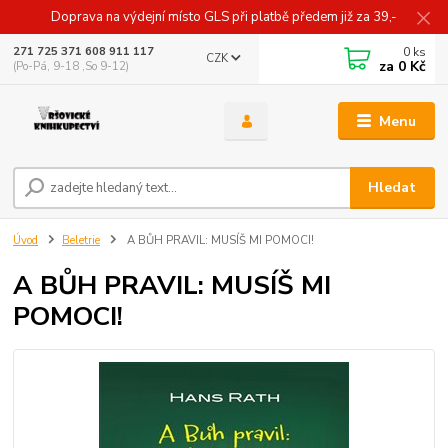
Doprava na výdejní místo GLS při platbě předem již za 39,-
0
ks
271 725 371 608 911 117
CZK
za
0 Kč
(Po-Pá, 9-18 ,So 9-12)
Menu
Hledat
Úvod
Beletrie
A BŮH PRAVIL: MUSÍŠ MI POMOCI!
A BŮH PRAVIL: MUSÍŠ MI
POMOCI!