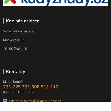
Kde nás najdete
Vršovické knihkupectví
Moskevská 57
10100 Praha 10
Kontakty
Martin Koubík
271 725 371 608 911 117
(Po-Pá, 9-18 ,So 9-12)
fakturace@vrsovickeknihkupectvi.cz