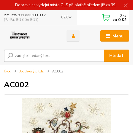
Doprava na výdejní místo GLS při platbě předem již za 39,-
0
ks
271 725 371 608 911 117
CZK
za
0 Kč
(Po-Pá, 9-18 ,So 9-12)
Menu
Hledat
Úvod
Doplňkový prodej
AC002
AC002