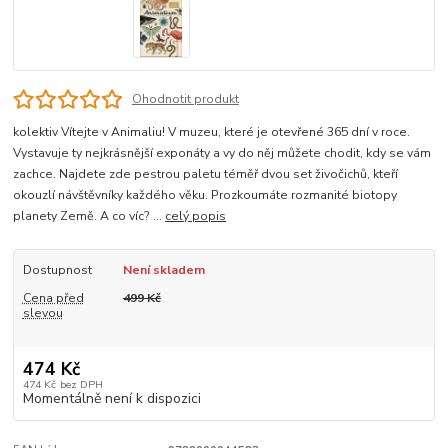
Ohodnotit produkt
kolektiv Vítejte v Animaliu! V muzeu, které je otevřené 365 dní v roce.
Vystavuje ty nejkrásnější exponáty a vy do něj můžete chodit, kdy se vám
zachce. Najdete zde pestrou paletu téměř dvou set živočichů, kteří
okouzlí návštěvníky každého věku. Prozkoumáte rozmanité biotopy
planety Země. A co víc? ...
celý popis
Dostupnost
Není skladem
Cena před
499 Kč
slevou
474 Kč
474 Kč
bez DPH
Momentálně není k dispozici