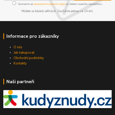
Souhlasím se
zpracováním osobních údajů
za účelem rozesílky newsletteru.
Můžete se kdykoli odhlásit. Zasíláme jednou za 14 dní.
Informace pro zákazníky
O nás
Jak nakupovat
Obchodní podmínky
Kontakty
Naši partneři