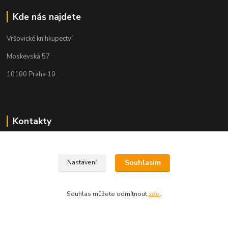
Kde nás najdete
Vršovické knihkupectví
Moskevská 57
10100 Praha 10
Kontakty
Martin Koubík
271 725 371 608 911 117
Souhlasím
Nastavení
(Po-Pá, 9-18 ,So 9-12)
fakturace@vrsovickeknihkupectvi.cz
Souhlas můžete odmítnout
zde
.