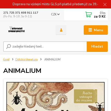
Doprava na výdejní místo GLS při platbě předem již za 39,-
0
ks
271 725 371 608 911 117
CZK
za
0 Kč
(Po-Pá, 9-18 ,So 9-12)
Menu
Hledat
Úvod
Dětská literatura
ANIMALIUM
ANIMALIUM