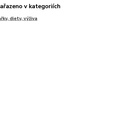
zařazeno v kategoriích
řky, diety, výživa