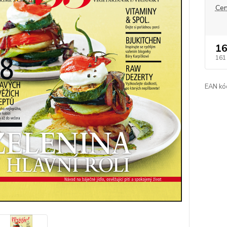
Cen
16
161
EAN kó