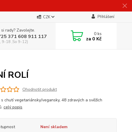
Přihlášení
CZK
 si rady? Zavolejte.
0
ks
725 371 608 911 117
za
0 Kč
, 9-18 ,So 9-12)
Í ROLÍ
Ohodnotit produkt
 s chutí vegetariánsky/vegansky, 48 zdravých a svěžích
ů.
celý popis
tupnost
Není skladem