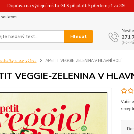
Doprava na výdejní místo GLS při platbě předem již za 39,-
 soukromí
Nevíte
Hledat
271 
(Po-Pá
uchařky, diety, výživa
APETIT VEGGIE-ZELENINA V HLAVNÍ ROLÍ
TIT VEGGIE-ZELENINA V HLAVN
Vaříme
recept
Dos