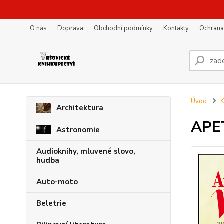
O nás
Doprava
Obchodní podmínky
Kontakty
Ochrana
Úvod
K
Architektura
APE
Astronomie
Audioknihy, mluvené slovo,
hudba
Auto-moto
Beletrie