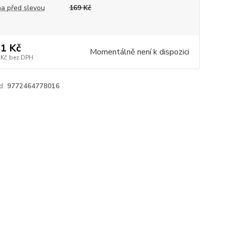
a před slevou
169 Kč
1 Kč
Momentálně není k dispozici
 Kč
bez DPH
d:
9772464778016