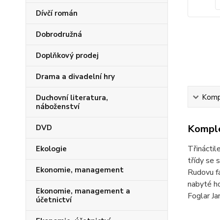
Dívčí román
Dobrodružná
Doplňkový prodej
Drama a divadelní hry
Kompl
Duchovní literatura,
náboženství
Komple
DVD
Třináctil
Ekologie
třídy se 
Ekonomie, management
Rudovu fa
nabyté ho
Ekonomie, management a
Foglar Ja
účetnictví