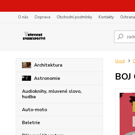
O nás
Doprava
Obchodní podmínky
Kontakty
Ochrana
Úvod
D
Architektura
BOJ
Astronomie
Audioknihy, mluvené slovo,
hudba
Auto-moto
Beletrie