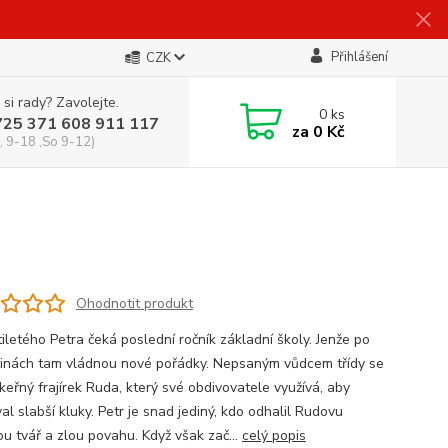
Přihlášení
CZK
 si rady? Zavolejte.
0
ks
725 371 608 911 117
za
0 Kč
, 9-18 ,So 9-12)
Ohodnotit produkt
iletého Petra čeká poslední ročník základní školy. Jenže po
inách tam vládnou nové pořádky. Nepsaným vůdcem třídy se
keřný frajírek Ruda, který své obdivovatele využívá, aby
al slabší kluky. Petr je snad jediný, kdo odhalil Rudovu
ou tvář a zlou povahu. Když však zač...
celý popis