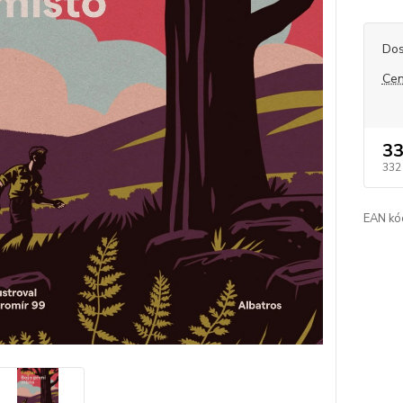
Dos
Cen
33
332
EAN kó