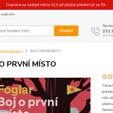
Doprava na výdejní místo GLS při platbě předem již za 39,-
 soukromí
Nevíte
Hledat
271 
(Po-Pá
ětská literatura
BOJ O PRVNÍ MÍSTO
 O PRVNÍ MÍSTO
Třináct
prázdn
stal zá
utlačov
falešn