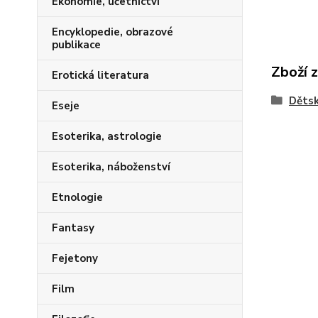
Ekonomie, účetnictví
Encyklopedie, obrazové
publikace
Zboží 
Erotická literatura
Dětsk
Eseje
Esoterika, astrologie
Esoterika, náboženství
Etnologie
Fantasy
Fejetony
Film