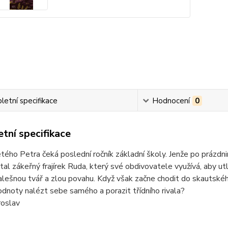
etní specifikace
Hodnocení
0
tní specifikace
etého Petra čeká poslední ročník základní školy. Jenže po prá
stal zákeřný frajírek Ruda, který své obdivovatele využívá, aby utl
lešnou tvář a zlou povahu. Když však začne chodit do skautskéh
dnoty nalézt sebe samého a porazit třídního rivala?
roslav