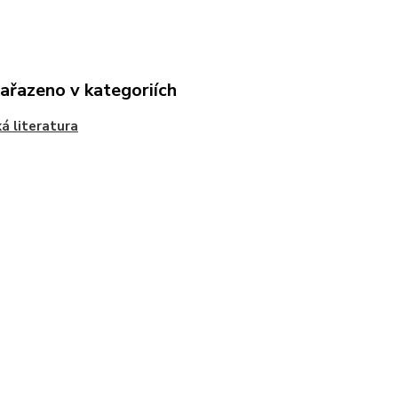
zařazeno v kategoriích
á literatura