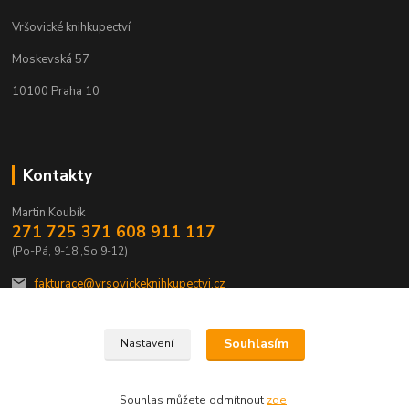
Vršovické knihkupectví
Moskevská 57
10100 Praha 10
Kontakty
Martin Koubík
271 725 371 608 911 117
(Po-Pá, 9-18 ,So 9-12)
fakturace@vrsovickeknihkupectvi.cz
Souhlasím
Nastavení
Souhlas můžete odmítnout
zde
.