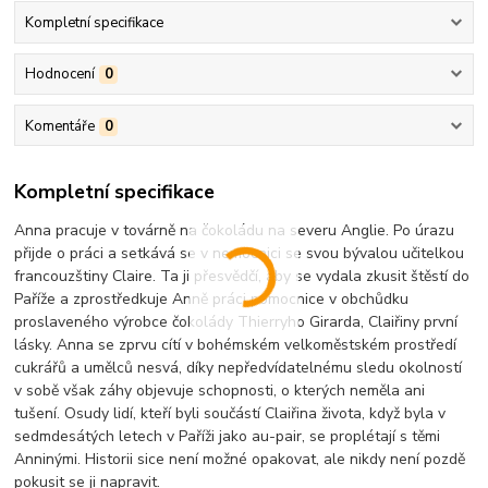
Kompletní specifikace
Hodnocení
0
Komentáře
0
Kompletní specifikace
Anna pracuje v továrně na čokoládu na severu Anglie. Po úrazu
přijde o práci a setkává se v nemocnici se svou bývalou učitelkou
francouzštiny Claire. Ta ji přesvědčí, aby se vydala zkusit štěstí do
Paříže a zprostředkuje Anně práci pomocnice v obchůdku
proslaveného výrobce čokolády Thierryho Girarda, Claiřiny první
lásky. Anna se zprvu cítí v bohémském velkoměstském prostředí
cukrářů a umělců nesvá, díky nepředvídatelnému sledu okolností
v sobě však záhy objevuje schopnosti, o kterých neměla ani
tušení. Osudy lidí, kteří byli součástí Claiřina života, když byla v
sedmdesátých letech v Paříži jako au-pair, se proplétají s těmi
Anninými. Historii sice není možné opakovat, ale nikdy není pozdě
pokusit se ji napravit.