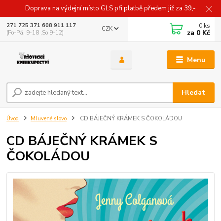
Doprava na výdejní místo GLS při platbě předem již za 39,-
0
ks
271 725 371 608 911 117
CZK
za
0 Kč
(Po-Pá, 9-18 ,So 9-12)
Menu
Hledat
Úvod
Mluvené slovo
CD BÁJEČNÝ KRÁMEK S ČOKOLÁDOU
CD BÁJEČNÝ KRÁMEK S
ČOKOLÁDOU