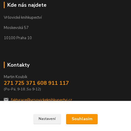
Kde nás najdete
Vršovické knihkupectví
Moskevská 57
10100 Praha 10
Kontakty
Martin Koubík
271 725 371 608 911 117
(Po-Pá, 9-18 ,So 9-12)
fakturace@vrsovickeknihkupectvi.cz
Souhlasím
Nastavení