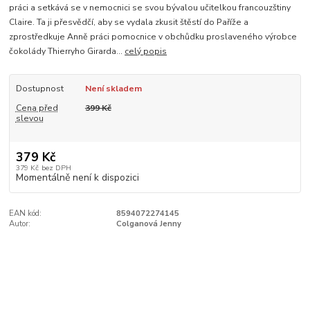
práci a setkává se v nemocnici se svou bývalou učitelkou francouzštiny
Claire. Ta ji přesvědčí, aby se vydala zkusit štěstí do Paříže a
zprostředkuje Anně práci pomocnice v obchůdku proslaveného výrobce
čokolády Thierryho Girarda...
celý popis
Dostupnost
Není skladem
Cena před
399 Kč
slevou
379 Kč
379 Kč
bez DPH
Momentálně není k dispozici
EAN kód:
8594072274145
Autor:
Colganová Jenny