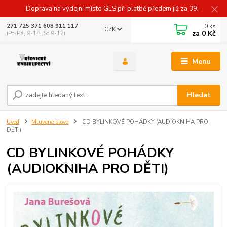
Doprava na výdejní místo GLS při platbě předem již za 39,-
0
ks
271 725 371 608 911 117
CZK
za
0 Kč
(Po-Pá, 9-18 ,So 9-12)
Menu
Hledat
Úvod
Mluvené slovo
CD BYLINKOVÉ POHÁDKY (AUDIOKNIHA PRO
DĚTI)
CD BYLINKOVÉ POHÁDKY
(AUDIOKNIHA PRO DĚTI)