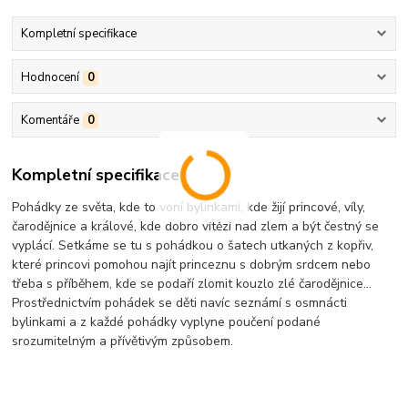
Kompletní specifikace
Hodnocení
0
Komentáře
0
Kompletní specifikace
Pohádky ze světa, kde to voní bylinkami, kde žijí princové, víly,
čarodějnice a králové, kde dobro vítězí nad zlem a být čestný se
vyplácí. Setkáme se tu s pohádkou o šatech utkaných z kopřiv,
které princovi pomohou najít princeznu s dobrým srdcem nebo
třeba s příběhem, kde se podaří zlomit kouzlo zlé čarodějnice...
Prostřednictvím pohádek se děti navíc seznámí s osmnácti
bylinkami a z každé pohádky vyplyne poučení podané
srozumitelným a přívětivým způsobem.