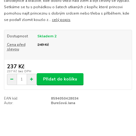
čarodějnice a králové, kde dobro vítězí nad zlem a být čestný se vyplácí.
Setkáme se tu s pohádkou o šatech utkaných z kopřiv, které princovi
pomohou najít princeznu s dobrým srdcem nebo třeba s příběhem, kde
se podaří zlomit kouzlo z...
celý popis
Dostupnost
Skladem 2
Cena před
249 Kč
slevou
237 Kč
237 Kč
bez DPH
Přidat do košíku
EAN kód:
8594050428034
Autor:
Burešová Jana