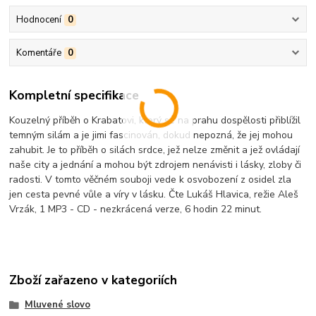
Hodnocení
0
Komentáře
0
Kompletní specifikace
Kouzelný příběh o Krabatovi, který se na prahu dospělosti přiblížil
temným silám a je jimi fascinován, dokud nepozná, že jej mohou
zahubit. Je to příběh o silách srdce, jež nelze změnit a jež ovládají
naše city a jednání a mohou být zdrojem nenávisti i lásky, zloby či
radosti. V tomto věčném souboji vede k osvobození z osidel zla
jen cesta pevné vůle a víry v lásku. Čte Lukáš Hlavica, režie Aleš
Vrzák, 1 MP3 - CD - nezkrácená verze, 6 hodin 22 minut.
Zboží zařazeno v kategoriích
Mluvené slovo