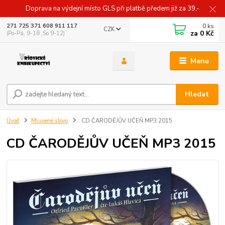
Doprava na výdejní místo GLS při platbě předem již za 39,-
0
ks
271 725 371 608 911 117
CZK
za
0 Kč
(Po-Pá, 9-18 ,So 9-12)
Menu
Hledat
Úvod
Mluvené slovo
CD ČARODĚJŮV UČEŇ MP3 2015
CD ČARODĚJŮV UČEŇ MP3 2015