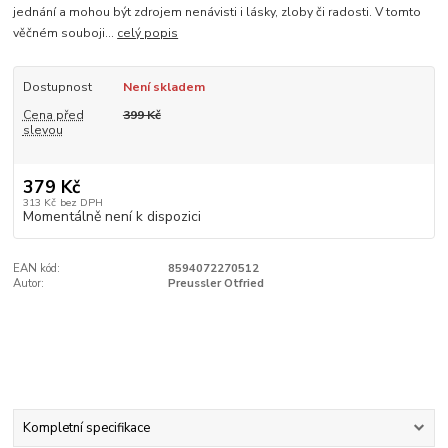
jednání a mohou být zdrojem nenávisti i lásky, zloby či radosti. V tomto
věčném souboji...
celý popis
Dostupnost
Není skladem
Cena před
399 Kč
slevou
379 Kč
313 Kč
bez DPH
Momentálně není k dispozici
EAN kód:
8594072270512
Autor:
Preussler Otfried
Kompletní specifikace