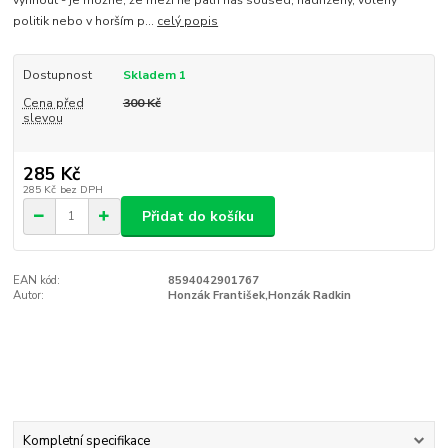
politik nebo v horším p...
celý popis
Dostupnost
Skladem 1
Cena před
300 Kč
slevou
285 Kč
285 Kč
bez DPH
Přidat do košíku
EAN kód:
8594042901767
Autor:
Honzák František,Honzák Radkin
Kompletní specifikace