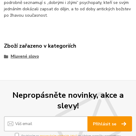
podrobně seznamují s „dobrými i zlými“ psychopaty, kteří se svým
jednáním dokázali zapsat do dějin, a to od doby antických božstev
po žhavou současnost.
Zboží zařazeno v kategoriích
Mluvené slovo
Nepropásněte novinky, akce a
slevy!
Přihlásit se
Souhlasím se
zpracováním osobních údajů
za účelem rozesílky newsletteru.