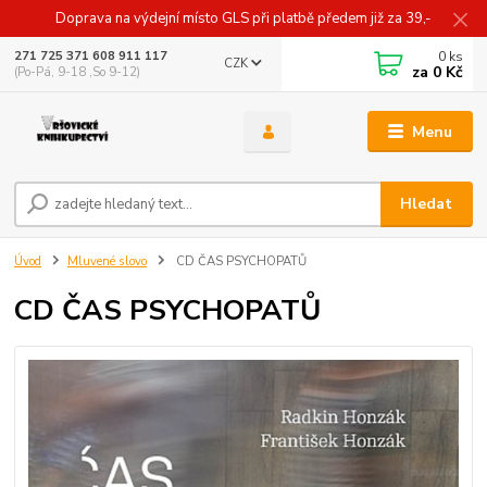
Doprava na výdejní místo GLS při platbě předem již za 39,-
0
ks
271 725 371 608 911 117
CZK
za
0 Kč
(Po-Pá, 9-18 ,So 9-12)
Menu
Hledat
Úvod
Mluvené slovo
CD ČAS PSYCHOPATŮ
CD ČAS PSYCHOPATŮ