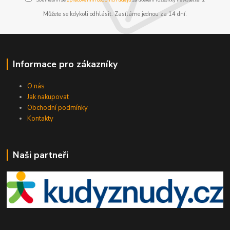
Můžete se kdykoli odhlásit. Zasíláme jednou za 14 dní.
Informace pro zákazníky
O nás
Jak nakupovat
Obchodní podmínky
Kontakty
Naši partneři