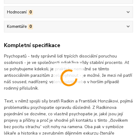
Hodnocení
0
Komentáře
0
Kompletní specifikace
Psychopatů - tedy správně lidí trpících disociální poruchou
osobnosti - je ve společnosti odjakživa vždy stabilní procento. Ať
se pohybujeme kdekoli, je prakticky nemožné se těmto
antisociálním parazitům zcela vyhnout - je možné, že mezi ně patří
náš soused, nadřízený, volený politik nebo v horším případě
rodinný příslušník.
Text, v němž spojili síly bratři Radkin a František Honzákovi, pojímá
problematiku psychopatie opravdu důsledně. Z Radkinova
pojednání se dozvíme, co vlastně psychopatie je, jaké jsou její
projevy a příčiny a proč je vhodné při kontaktu s tímto „člověkem
bez pocitu strachu“ vzít nohy na ramena. Oba pak v symbióze
lékaře a historika v zevrubném dějinném exkurzu čtenáře