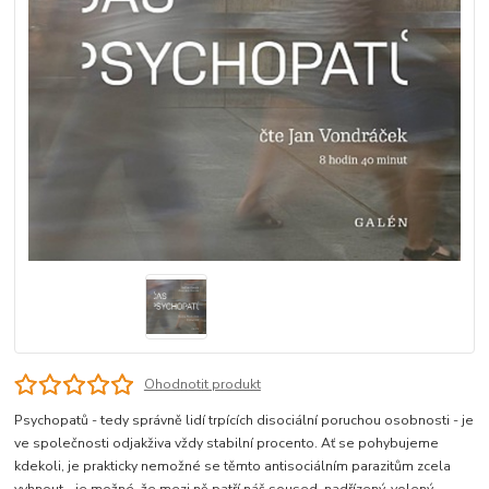
Ohodnotit produkt
Psychopatů - tedy správně lidí trpících disociální poruchou osobnosti - je
ve společnosti odjakživa vždy stabilní procento. Ať se pohybujeme
kdekoli, je prakticky nemožné se těmto antisociálním parazitům zcela
vyhnout - je možné, že mezi ně patří náš soused, nadřízený, volený