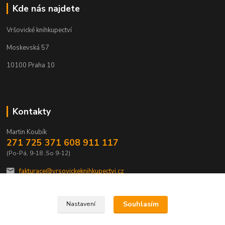
Kde nás najdete
Vršovické knihkupectví
Moskevská 57
10100 Praha 10
Kontakty
Martin Koubík
271 725 371 608 911 117
(Po-Pá, 9-18 ,So 9-12)
fakturace@vrsovickeknihkupectvi.cz
Souhlasím
Nastavení