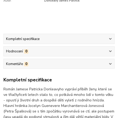
Autor:
Donleavy James Patrick
Kompletní specifikace
Hodnocení
0
Komentáře
0
Kompletní specifikace
Román Jamese Patricka Donleavyho vypráví příběh ženy, které se
ve třiačtyřiceti letech stalo to, co potkává mnoho lidí v tomto věku
- opustí ji životní druh a dospělé děti vyletí z rodného hnízda.
Hlavní hrdinka Jocelyn Guenevere Marchantierová-Jonesová
(Petra Špalková) se s tím zpočátku vyrovnává se ctí, ale postupem
času upadá do podivné strnulosti a čím dál větší materiální bídy. V