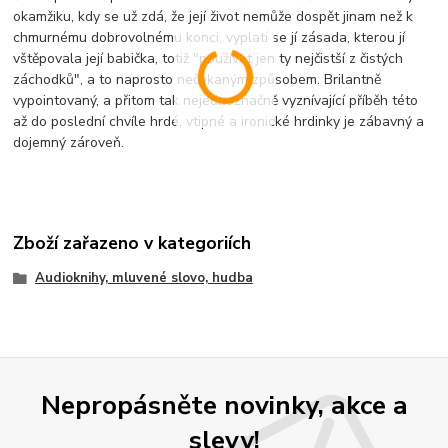
okamžiku, kdy se už zdá, že její život nemůže dospět jinam než k
chmurnému dobrovolnému konci, vyplatí se jí zásada, kterou jí
vštěpovala její babička, totiž "používat jen ty nejčistší z čistých
záchodků", a to naprosto nečekaným způsobem. Brilantně
vypointovaný, a přitom tak nejednoznačně vyznívající příběh této
až do poslední chvíle hrdé, vtipné a ironické hrdinky je zábavný a
dojemný zároveň.
Zboží zařazeno v kategoriích
Audioknihy, mluvené slovo, hudba
Nepropásněte novinky, akce a
slevy!