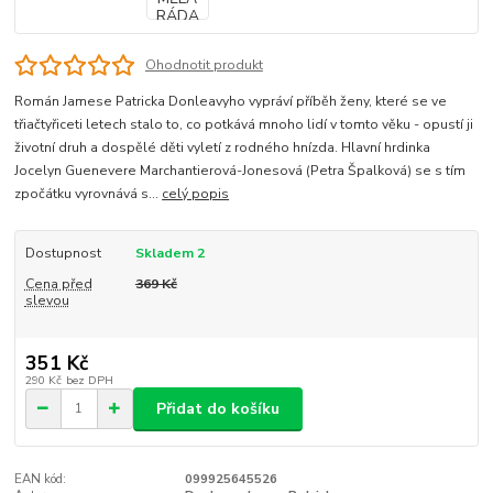
Ohodnotit produkt
Román Jamese Patricka Donleavyho vypráví příběh ženy, které se ve
třiačtyřiceti letech stalo to, co potkává mnoho lidí v tomto věku - opustí ji
životní druh a dospělé děti vyletí z rodného hnízda. Hlavní hrdinka
Jocelyn Guenevere Marchantierová-Jonesová (Petra Špalková) se s tím
zpočátku vyrovnává s...
celý popis
Dostupnost
Skladem 2
Cena před
369 Kč
slevou
351 Kč
290 Kč
bez DPH
Přidat do košíku
EAN kód:
099925645526