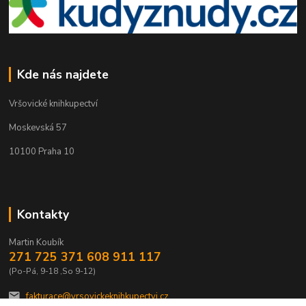
Kde nás najdete
Vršovické knihkupectví
Moskevská 57
10100 Praha 10
Kontakty
Martin Koubík
271 725 371 608 911 117
(Po-Pá, 9-18 ,So 9-12)
fakturace@vrsovickeknihkupectvi.cz