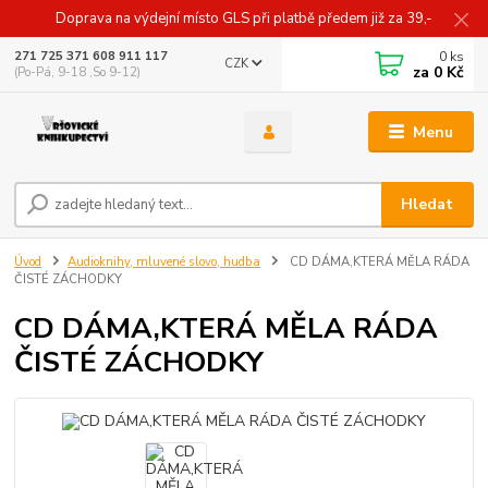
Doprava na výdejní místo GLS při platbě předem již za 39,-
0
ks
271 725 371 608 911 117
CZK
za
0 Kč
(Po-Pá, 9-18 ,So 9-12)
Menu
Hledat
Úvod
Audioknihy, mluvené slovo, hudba
CD DÁMA,KTERÁ MĚLA RÁDA
ČISTÉ ZÁCHODKY
CD DÁMA,KTERÁ MĚLA RÁDA
ČISTÉ ZÁCHODKY