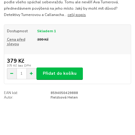
podle všeho spáchal sebevraždu. Tomu ale nevěří Ava Turnerová,
přednedávnem povýšená na jeho místo. Jaký by mohl mít důvod?
Detektivy Turnerovou a Callanacha...
celý popis
Dostupnost
Skladem 1
Cena před
399 Kč
slevou
379 Kč
379 Kč
bez DPH
Přidat do košíku
EAN kód:
8594050429888
Autor:
Fieldsová Helen