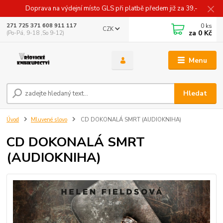
Doprava na výdejní místo GLS při platbě předem již za 39,-
0
ks
271 725 371 608 911 117
CZK
za
0 Kč
(Po-Pá, 9-18 ,So 9-12)
Menu
Hledat
Úvod
Mluvené slovo
CD DOKONALÁ SMRT (AUDIOKNIHA)
CD DOKONALÁ SMRT
(AUDIOKNIHA)