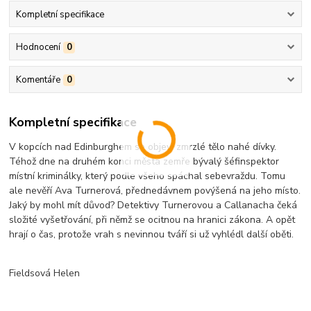
Kompletní specifikace
Hodnocení
0
Komentáře
0
Kompletní specifikace
V kopcích nad Edinburghem se objeví zmrzlé tělo nahé dívky.
Téhož dne na druhém konci města zemře bývalý šéfinspektor
místní kriminálky, který podle všeho spáchal sebevraždu. Tomu
ale nevěří Ava Turnerová, přednedávnem povýšená na jeho místo.
Jaký by mohl mít důvod? Detektivy Turnerovou a Callanacha čeká
složité vyšetřování, při němž se ocitnou na hranici zákona. A opět
hrají o čas, protože vrah s nevinnou tváří si už vyhlédl další oběti.
Fieldsová Helen