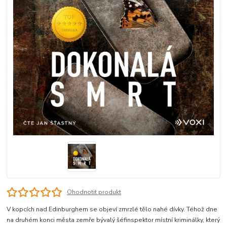
Ohodnotit produkt
V kopcích nad Edinburghem se objeví zmrzlé tělo nahé dívky. Téhož dne
na druhém konci města zemře bývalý šéfinspektor místní kriminálky, který