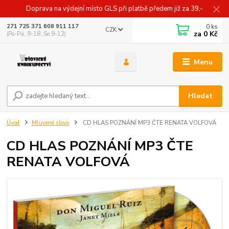
Doprava na výdejní místo GLS při platbě předem již za 39,-
0
ks
271 725 371 608 911 117
CZK
za
0 Kč
(Po-Pá, 9-18 ,So 9-12)
Menu
Hledat
Úvod
Mluvené slovo
CD HLAS POZNÁNÍ MP3 ČTE RENATA VOLFOVÁ
CD HLAS POZNÁNÍ MP3 ČTE
RENATA VOLFOVÁ