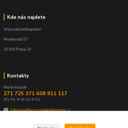
Kde nás najdete
Vršovické knihkupectví
Moskevská 57
10100 Praha 10
Kontakty
Martin Koubík
271 725 371 608 911 117
(Po-Pá, 9-18 ,So 9-12)
fakturace@vrsovickeknihkupectvi.cz