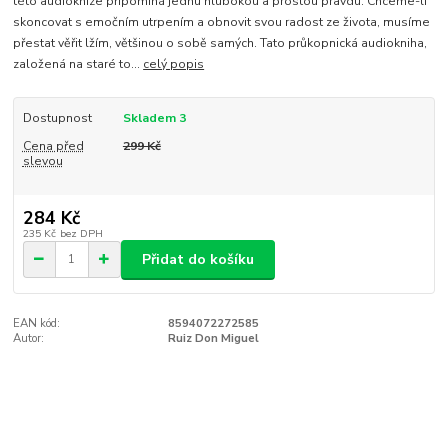
této audioknize připomíná jednu hlubokou a prostou pravdu: Chceme-li
skoncovat s emočním utrpením a obnovit svou radost ze života, musíme
přestat věřit lžím, většinou o sobě samých. Tato průkopnická audiokniha,
založená na staré to...
celý popis
Dostupnost
Skladem 3
Cena před
299 Kč
slevou
284 Kč
235 Kč
bez DPH
Přidat do košíku
EAN kód:
8594072272585
Autor:
Ruiz Don Miguel