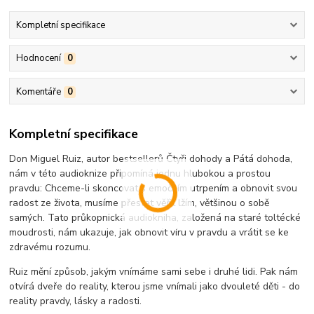
Kompletní specifikace
Hodnocení
0
Komentáře
0
Kompletní specifikace
Don Miguel Ruiz, autor bestsellerů Čtyři dohody a Pátá dohoda,
nám v této audioknize připomíná jednu hlubokou a prostou
pravdu: Chceme-li skoncovat s emočním utrpením a obnovit svou
radost ze života, musíme přestat věřit lžím, většinou o sobě
samých. Tato průkopnická audiokniha, založená na staré toltécké
moudrosti, nám ukazuje, jak obnovit víru v pravdu a vrátit se ke
zdravému rozumu.
Ruiz mění způsob, jakým vnímáme sami sebe i druhé lidi. Pak nám
otvírá dveře do reality, kterou jsme vnímali jako dvouleté děti - do
reality pravdy, lásky a radosti.