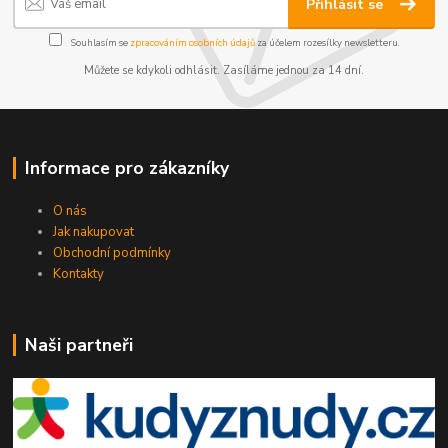
Přihlásit se
Souhlasím se
zpracováním osobních údajů
za účelem rozesílky newsletteru.
Můžete se kdykoli odhlásit. Zasíláme jednou za 14 dní.
Informace pro zákazníky
O nás
Jak nakupovat
Obchodní podmínky
Kontakty
Naši partneři