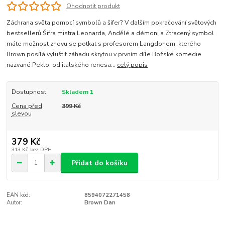
Ohodnotit produkt
Záchrana světa pomocí symbolů a šifer? V dalším pokračování světových
bestsellerů Šifra mistra Leonarda, Andělé a démoni a Ztracený symbol
máte možnost znovu se potkat s profesorem Langdonem, kterého
Brown posílá vyluštit záhadu skrytou v prvním díle Božské komedie
nazvané Peklo, od italského renesa...
celý popis
Dostupnost
Skladem 1
Cena před
399 Kč
slevou
379 Kč
313 Kč
bez DPH
Přidat do košíku
EAN kód:
8594072271458
Autor:
Brown Dan