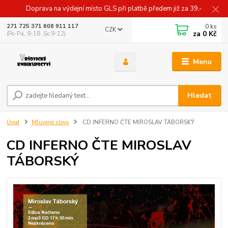
Doprava na výdejní místo GLS při platbě předem již za 39,-
0
ks
271 725 371 608 911 117
CZK
za
0 Kč
(Po-Pá, 9-18 ,So 9-12)
Menu
Hledat
Úvod
Mluvené slovo
CD INFERNO ČTE MIROSLAV TÁBORSKÝ
CD INFERNO ČTE MIROSLAV
TÁBORSKÝ