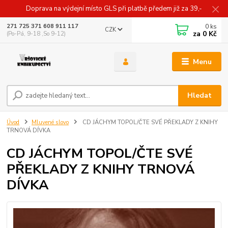
Doprava na výdejní místo GLS při platbě předem již za 39,-
0
ks
271 725 371 608 911 117
CZK
za
0 Kč
(Po-Pá, 9-18 ,So 9-12)
Menu
Hledat
Úvod
Mluvené slovo
CD JÁCHYM TOPOL/ČTE SVÉ PŘEKLADY Z KNIHY
TRNOVÁ DÍVKA
CD JÁCHYM TOPOL/ČTE SVÉ
PŘEKLADY Z KNIHY TRNOVÁ
DÍVKA