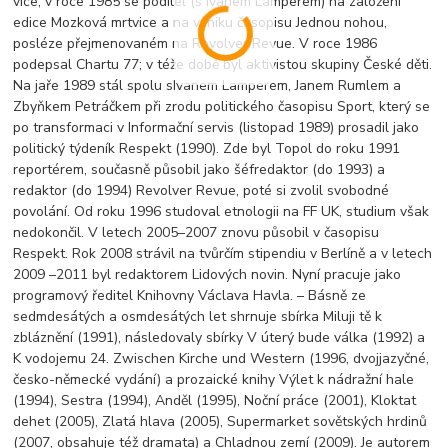
více, v roce 1985 se podílel (s Ivanem Lamperem) na založení
edice Mozková mrtvice a na vzniku časopisu Jednou nohou,
posléze přejmenovaném na Revolver Revue. V roce 1986
podepsal Chartu 77; v téže době byl aktivistou skupiny České děti.
Na jaře 1989 stál spolu sIvanem Lamperem, Janem Rumlem a
Zbyňkem Petráčkem při zrodu politického časopisu Sport, který se
po transformaci v Informační servis (listopad 1989) prosadil jako
politický týdeník Respekt (1990). Zde byl Topol do roku 1991
reportérem, současně působil jako šéfredaktor (do 1993) a
redaktor (do 1994) Revolver Revue, poté si zvolil svobodné
povolání. Od roku 1996 studoval etnologii na FF UK, studium však
nedokončil. V letech 2005–2007 znovu působil v časopisu
Respekt. Rok 2008 strávil na tvůrčím stipendiu v Berlíně a v letech
2009 –2011 byl redaktorem Lidových novin. Nyní pracuje jako
programový ředitel Knihovny Václava Havla. – Básně ze
sedmdesátých a osmdesátých let shrnuje sbírka Miluji tě k
zbláznění (1991), následovaly sbírky V úterý bude válka (1992) a
K vodojemu 24. Zwischen Kirche und Western (1996, dvojjazyčné,
česko-německé vydání) a prozaické knihy Výlet k nádražní hale
(1994), Sestra (1994), Anděl (1995), Noční práce (2001), Kloktat
dehet (2005), Zlatá hlava (2005), Supermarket sovětských hrdinů
(2007, obsahuje též dramata) a Chladnou zemí (2009). Je autorem