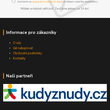
Souhlasím se
zpracováním osobních údajů
za účelem rozesílky newsletteru.
Můžete se kdykoli odhlásit. Zasíláme jednou za 14 dní.
Informace pro zákazníky
O nás
Jak nakupovat
Obchodní podmínky
Kontakty
Naši partneři