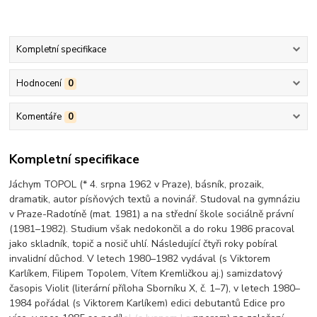
Kompletní specifikace
Hodnocení
0
Komentáře
0
Kompletní specifikace
Jáchym TOPOL (* 4. srpna 1962 v Praze), básník, prozaik,
dramatik, autor písňových textů a novinář. Studoval na gymnáziu
v Praze-Radotíně (mat. 1981) a na střední škole sociálně právní
(1981–1982). Studium však nedokončil a do roku 1986 pracoval
jako skladník, topič a nosič uhlí. Následující čtyři roky pobíral
invalidní důchod. V letech 1980–1982 vydával (s Viktorem
Karlíkem, Filipem Topolem, Vítem Kremličkou aj.) samizdatový
časopis Violit (literární příloha Sborníku X, č. 1–7), v letech 1980–
1984 pořádal (s Viktorem Karlíkem) edici debutantů Edice pro