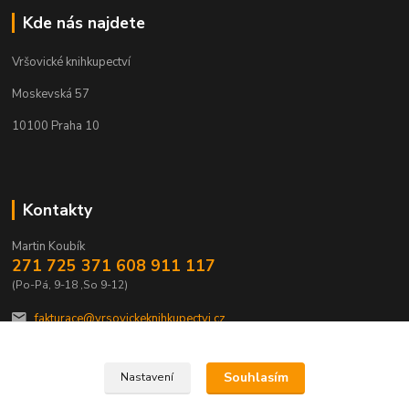
Kde nás najdete
Vršovické knihkupectví
Moskevská 57
10100 Praha 10
Kontakty
Martin Koubík
271 725 371 608 911 117
(Po-Pá, 9-18 ,So 9-12)
fakturace@vrsovickeknihkupectvi.cz
Souhlasím
Nastavení