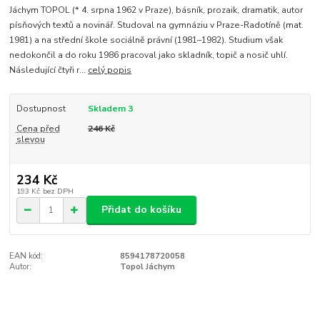
Jáchym TOPOL (* 4. srpna 1962 v Praze), básník, prozaik, dramatik, autor
písňových textů a novinář. Studoval na gymnáziu v Praze-Radotíně (mat.
1981) a na střední škole sociálně právní (1981–1982). Studium však
nedokončil a do roku 1986 pracoval jako skladník, topič a nosič uhlí.
Následující čtyři r...
celý popis
Dostupnost
Skladem 3
Cena před
246 Kč
slevou
234 Kč
193 Kč
bez DPH
Přidat do košíku
EAN kód:
8594178720058
Autor:
Topol Jáchym