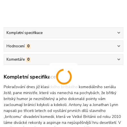
Kompletní specifikace
Hodnocení
0
Komentáře
0
Kompletní specifikace
Pokračování dnes již klasického britského komediálního seriálu
Jistě, pane ministře, které vás nenechá na pochybách, že břitký
britský humor je nezničitelný a jeho dokonalé pointy vám
zacloumají bránicí kdykoli a kdekoli. Antony Jay a Jonathan Lynn
napsali po třiceti letech od vysílání prvních dílů slavného
„britcomu“ divadelní komedii, která ve Velké Británii od roku 2010
láme divácké rekordy a aspiruje na nejúspěšnější hru desetiletí. V