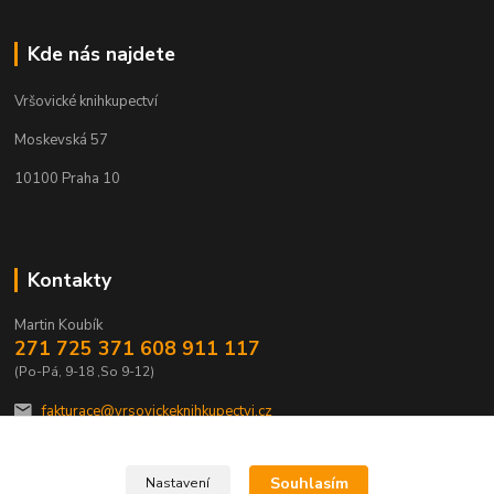
Kde nás najdete
Vršovické knihkupectví
Moskevská 57
10100 Praha 10
Kontakty
Martin Koubík
271 725 371 608 911 117
(Po-Pá, 9-18 ,So 9-12)
fakturace@vrsovickeknihkupectvi.cz
Souhlasím
Nastavení