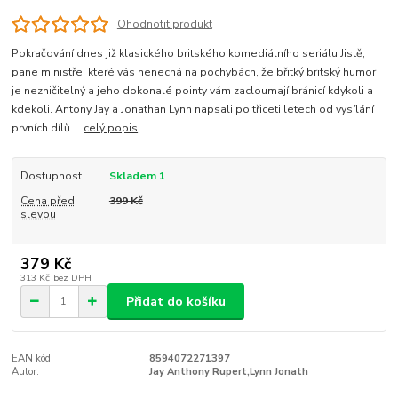
Ohodnotit produkt
Pokračování dnes již klasického britského komediálního seriálu Jistě,
pane ministře, které vás nenechá na pochybách, že břitký britský humor
je nezničitelný a jeho dokonalé pointy vám zacloumají bránicí kdykoli a
kdekoli. Antony Jay a Jonathan Lynn napsali po třiceti letech od vysílání
prvních dílů ...
celý popis
Dostupnost
Skladem 1
Cena před
399 Kč
slevou
379 Kč
313 Kč
bez DPH
Přidat do košíku
EAN kód:
8594072271397
Autor:
Jay Anthony Rupert,Lynn Jonath