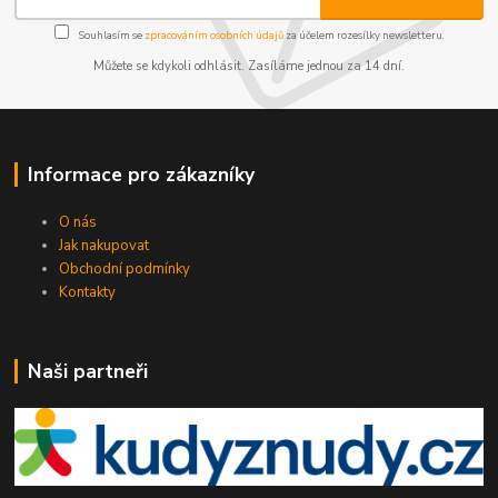
Souhlasím se
zpracováním osobních údajů
za účelem rozesílky newsletteru.
Můžete se kdykoli odhlásit. Zasíláme jednou za 14 dní.
Informace pro zákazníky
O nás
Jak nakupovat
Obchodní podmínky
Kontakty
Naši partneři