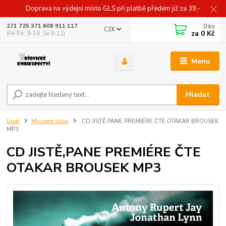
Doprava na výdejní místo GLS při platbě předem již za 39,-
0
ks
271 725 371 608 911 117
CZK
za
0 Kč
(Po-Pá, 9-18 ,So 9-12)
Menu
Hledat
Úvod
Mluvené slovo
CD JISTĚ,PANE PREMIÉRE ČTE OTAKAR BROUSEK
MP3
CD JISTĚ,PANE PREMIÉRE ČTE
OTAKAR BROUSEK MP3