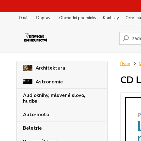
O nás
Doprava
Obchodní podmínky
Kontakty
Ochrana
Úvod
M
Architektura
CD 
Astronomie
Audioknihy, mluvené slovo,
hudba
Auto-moto
Beletrie