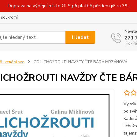
Doprava na výdejní místo GLS při platbě předem již za 39,-
 soukromí
Nevíte
Hledat
271 
(Po-Pá
luvené slovo
CD LICHOŽROUTI NAVŽDY ČTE BÁRA HRZÁNOVÁ
LICHOŽROUTI NAVŽDY ČTE B
Vy vši
po svět
Kaderá
lichož
tajemst