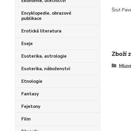
Ekonomie, účetnictví
Šrut Pav
Encyklopedie, obrazové
publikace
Erotická literatura
Eseje
Zboží 
Esoterika, astrologie
Mluve
Esoterika, náboženství
Etnologie
Fantasy
Fejetony
Film