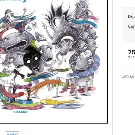
Dos
Cen
25
212
EAN kó