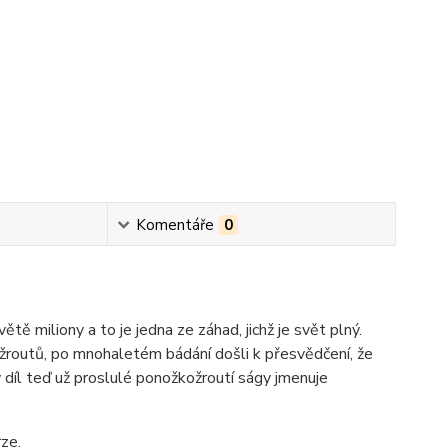
Komentáře
0
tě miliony a to je jedna ze záhad, jichž je svět plný.
ožroutů, po mnohaletém bádání došli k přesvědčení, že
ý díl teď už proslulé ponožkožroutí ságy jmenuje
ze.