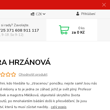
Přihlášení
CZK
 si rady? Zavolejte.
0
ks
725 371 608 911 117
za
0 Kč
, 9-18 ,So 9-12)
ÁRA HRZÁNOVÁ
Ohodnotit produkt
chni, kdo hledáte tu „ztracenou“ ponožku, nejste sami! Jsou nás
ě miliony a to je jedna ze záhad, jichž je svět plný. Profesor
bek a magistra Miklíková, objevitelé skrytého života
routů, po mnohaletém bádání došli k přesvědčení, že jsou
ví, která tu musí zůstat navždy...
celý popis