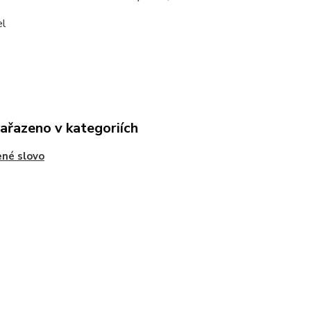
el
zařazeno v kategoriích
né slovo