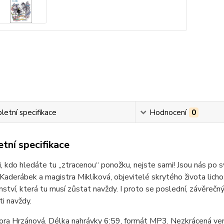
etní specifikace
Hodnocení
0
tní specifikace
i, kdo hledáte tu „ztracenou“ ponožku, nejste sami! Jsou nás po svě
Kaderábek a magistra Miklíková, objevitelé skrytého života lich
mství, která tu musí zůstat navždy. I proto se poslední, závěrečn
ti navždy.
ora Hrzánová. Délka nahrávky 6:59, formát MP3. Nezkrácená ver