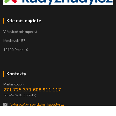
Kde nás najdete
Vršovické knihkupectví
Moskevská 57
10100 Praha 10
Kontakty
Martin Koubík
271 725 371 608 911 117
(Po-Pá, 9-18 ,So 9-12)
fakturace@vrsovickeknihkupectvi.cz