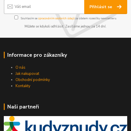
Přihlásit se
Souhlasím se
zpracováním osobních údajů
za účelem rozesílky newsletteru.
Můžete se kdykoli odhlásit. Zasíláme jednou za 14 dní.
Informace pro zákazníky
O nás
Jak nakupovat
Obchodní podmínky
Kontakty
Naši partneři