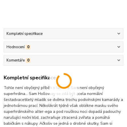
Kompletní specifikace
Hodnocení
0
Komentáře
0
Kompletní specifikace
Tohle není obyčejný příběh o lásce a Sam není obyčejný
superhrdina... Sam Holloway se zdá být zcela normální
šestadvacetiletý mladík se dvěma trochu podivínskými kamarády a
jednotvárnou prací. Několikrát týdně však oblékne masku svého
superhrdinského alter-ega a pod rouškou noci dopadá padouchy
narušující noční klid, zachraňuje ztracená zvířata a pomáhá
babičkám s nákupy. Ačkoliv se jedná o drobné skutky, Sam si