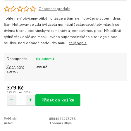
Ohodnotit produkt
Tohle není obyčejný příběh o lásce a Sam není obyčejný superhrdina...
Sam Holloway se zdá být zcela normální šestadvacetiletý mladík se
dvěma trochu podivínskými kamarády a jednotvárnou prací. Několikrát
týdně však oblékne masku svého superhrdinského alter-ega a pod
rouškou noci dopadá padouchy naru...
celý popis
Dostupnost
Skladem 1
Cena před
399 Kč
slevou
379 Kč
379 Kč
bez DPH
Přidat do košíku
EAN kód:
8594072273735
Autor:
Thomas Rhys