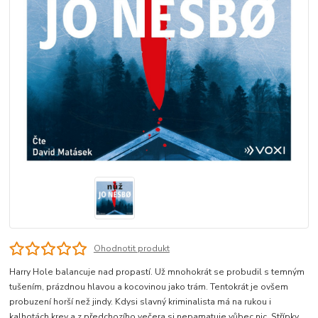
Ohodnotit produkt
Harry Hole balancuje nad propastí. Už mnohokrát se probudil s temným
tušením, prázdnou hlavou a kocovinou jako trám. Tentokrát je ovšem
probuzení horší než jindy. Kdysi slavný kriminalista má na rukou i
kalhotách krev a z předchozího večera si nepamatuje vůbec nic. Střípky