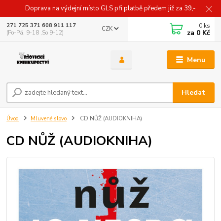
Doprava na výdejní místo GLS při platbě předem již za 39,-
0
ks
271 725 371 608 911 117
CZK
za
0 Kč
(Po-Pá, 9-18 ,So 9-12)
Menu
Hledat
Úvod
Mluvené slovo
CD NŮŽ (AUDIOKNIHA)
CD NŮŽ (AUDIOKNIHA)