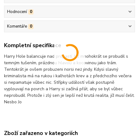
Hodnocení
0
Komentáře
0
Kompletní specifikace
Harry Hole balancuje nad propastí. Už mnohokrát se probudil s
temným tušením, prázdnou hlavou a kocovinou jako trám.
Tentokrát je ovšem probuzení horší než jindy. Kdysi slavný
kriminalista má na rukou i kalhotách krev a z předchozího večera
si nepamatuje vůbec nic. Střípky událostí však postupně
vyplouvají na povrch a Harry si začíná přát, aby se byl vůbec
neprobudil. Protože i zlý sen je lepší než krutá realita, jíž musí čelit.
Nesbo Jo
Zboží zařazeno v kategoriích