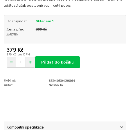
událostí však postupně vyp...
celý popis
Dostupnost
Skladem 1
Cena před
399 Kč
slevou
379 Kč
379 Kč
bez DPH
Přidat do košíku
EAN kód:
8594050429864
Autor:
Nesbo Jo
Kompletní specifikace