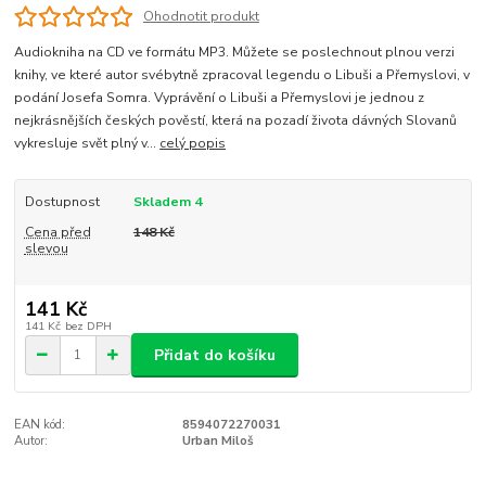
Ohodnotit produkt
Audiokniha na CD ve formátu MP3. Můžete se poslechnout plnou verzi
knihy, ve které autor svébytně zpracoval legendu o Libuši a Přemyslovi, v
podání Josefa Somra. Vyprávění o Libuši a Přemyslovi je jednou z
nejkrásnějších českých pověstí, která na pozadí života dávných Slovanů
vykresluje svět plný v...
celý popis
Dostupnost
Skladem 4
Cena před
148 Kč
slevou
141 Kč
141 Kč
bez DPH
Přidat do košíku
EAN kód:
8594072270031
Autor:
Urban Miloš