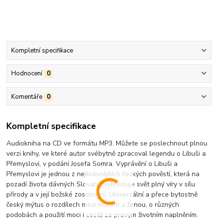
Kompletní specifikace
Hodnocení
0
Komentáře
0
Kompletní specifikace
Audiokniha na CD ve formátu MP3. Můžete se poslechnout plnou
verzi knihy, ve které autor svébytně zpracoval legendu o Libuši a
Přemyslovi, v podání Josefa Somra. Vyprávění o Libuši a
Přemyslovi je jednou z nejkrásnějších českých pověstí, která na
pozadí života dávných Slovanů vykresluje svět plný víry v sílu
přírody a v její božské zosobnění. Univerzální a přece bytostně
český mýtus o rozdílech mezi mužem a ženou, o různých
podobách a použití moci i cestě za pravým životním naplněním.