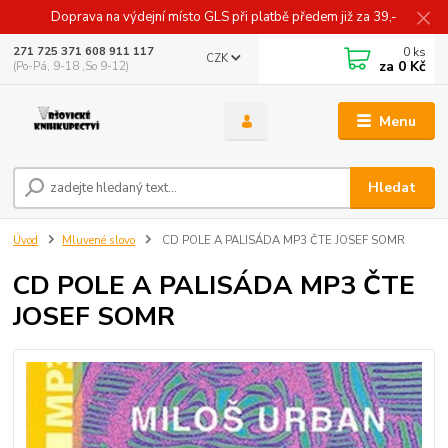
Doprava na výdejní místo GLS při platbě předem již za 39,-
0
ks
271 725 371 608 911 117
CZK
za
0 Kč
(Po-Pá, 9-18 ,So 9-12)
Menu
Hledat
Úvod
Mluvené slovo
CD POLE A PALISÁDA MP3 ČTE JOSEF SOMR
CD POLE A PALISÁDA MP3 ČTE
JOSEF SOMR