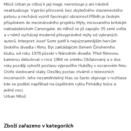
Miloš Urban je citlivý k její magii, neironizuje ji ani násilně
neaktualizuje. Vypráví přirozeně, bez zbytečného vlasteneckého
patosu a nechává vyznít fascinující obraznost.Příběh je českým
příspěvkem do mezinárodního projektu Mýty, iniciovaného britským
nakladatelstvím Canongate, do něhož se již zapojilo 35 zemí světa
a v němž vycházejí moderně převyprávěné mýty od vybraných
autorů. Interpret: Josef Somr patří k nejvýznamnějším hercům
českého divadla i filmu. Byl zakládajícím členem Činoherního
klubu, od roku 1978 působí v Národním divadle. Před filmovou
kamerou debutoval v roce 1964 ve snímku Obžalovaný a o dva
roky později vytvořil postavu výpravčího Hubičky v oscarovém fimu
Ostře sledované vlaky. Desítky postav ztvárnil v televizních
inscenacích. Jeho nezaměnitelný hlas se často objevuje v rozhlase
kde se podílel například na úspěšném cyklu Pohádky tisíce a
jedné noci.
Urban Miloš
Zboží zařazeno v kategoriích