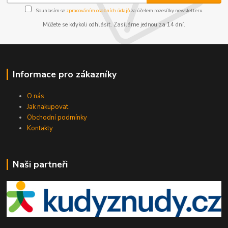
Souhlasím se
zpracováním osobních údajů
za účelem rozesílky newsletteru.
Můžete se kdykoli odhlásit. Zasíláme jednou za 14 dní.
Informace pro zákazníky
O nás
Jak nakupovat
Obchodní podmínky
Kontakty
Naši partneři