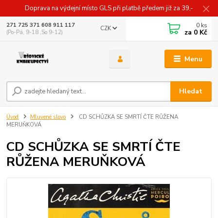
Doprava na výdejní místo GLS při platbě předem již za 39,-
0
ks
271 725 371 608 911 117
CZK
za
0 Kč
(Po-Pá, 9-18 ,So 9-12)
Menu
Hledat
Úvod
Mluvené slovo
CD SCHŮZKA SE SMRTÍ ČTE RŮŽENA
MERUŇKOVÁ
CD SCHŮZKA SE SMRTÍ ČTE
RŮŽENA MERUŇKOVÁ