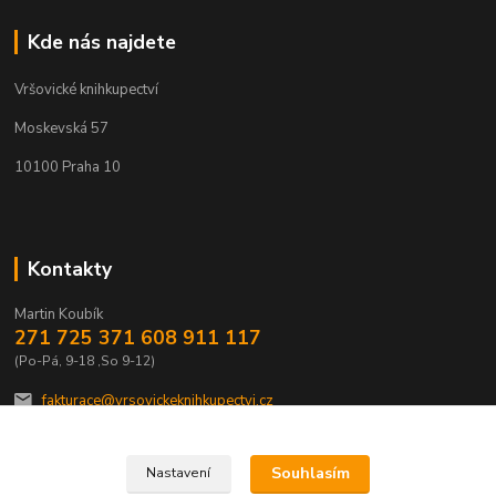
Kde nás najdete
Vršovické knihkupectví
Moskevská 57
10100 Praha 10
Kontakty
Martin Koubík
271 725 371 608 911 117
(Po-Pá, 9-18 ,So 9-12)
fakturace@vrsovickeknihkupectvi.cz
Souhlasím
Nastavení