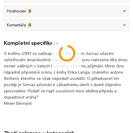
Hodnocení
0
Komentáře
0
Kompletní specifikace
V květnu 1993 se začínající policista Martin Servaz účastní
vyšetřování dvojnásobné vraždy. V lesích jsou nalezena těla dvou
sester oděných v šatech k prvnímu svatému přijímání. Místo činu
nápadně připomíná scénu z knihy Erika Langa, známého autora
thrillerů, kterého se však nepodaří usvědčit. O pětadvacet let
později je Servaz přivolán k záhadnému úmrtí v domě stejného
spisovatele. Podaří se najít souvislost mezi oběma případy a
dopadnout vraha?
Minier Bernard