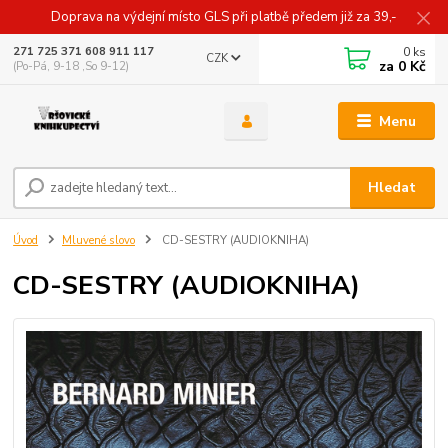
Doprava na výdejní místo GLS při platbě předem již za 39,-
0
ks
271 725 371 608 911 117
CZK
za
0 Kč
(Po-Pá, 9-18 ,So 9-12)
Menu
Hledat
Úvod
Mluvené slovo
CD-SESTRY (AUDIOKNIHA)
CD-SESTRY (AUDIOKNIHA)