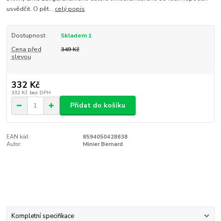
usvědčit. O pět...
celý popis
Dostupnost
Skladem 1
Cena před
349 Kč
slevou
332 Kč
332 Kč
bez DPH
Přidat do košíku
EAN kód:
8594050428638
Autor:
Minier Bernard
Kompletní specifikace