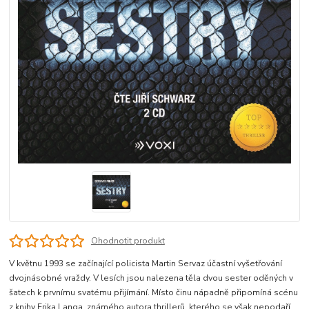
Ohodnotit produkt
V květnu 1993 se začínající policista Martin Servaz účastní vyšetřování
dvojnásobné vraždy. V lesích jsou nalezena těla dvou sester oděných v
šatech k prvnímu svatému přijímání. Místo činu nápadně připomíná scénu
z knihy Erika Langa, známého autora thrillerů, kterého se však nepodaří