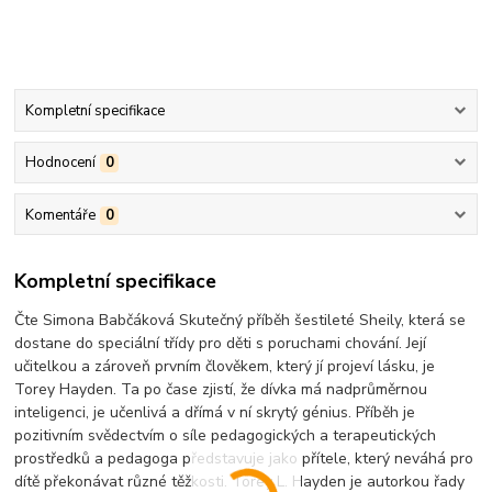
Kompletní specifikace
Hodnocení
0
Komentáře
0
Kompletní specifikace
Čte Simona Babčáková Skutečný příběh šestileté Sheily, která se
dostane do speciální třídy pro děti s poruchami chování. Její
učitelkou a zároveň prvním člověkem, který jí projeví lásku, je
Torey Hayden. Ta po čase zjistí, že dívka má nadprůměrnou
inteligenci, je učenlivá a dřímá v ní skrytý génius. Příběh je
pozitivním svědectvím o síle pedagogických a terapeutických
prostředků a pedagoga představuje jako přítele, který neváhá pro
dítě překonávat různé těžkosti. Torey L. Hayden je autorkou řady