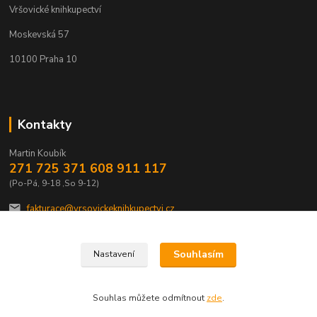
Vršovické knihkupectví
Moskevská 57
10100 Praha 10
Kontakty
Martin Koubík
271 725 371 608 911 117
(Po-Pá, 9-18 ,So 9-12)
fakturace@vrsovickeknihkupectvi.cz
Souhlasím
Nastavení
Souhlas můžete odmítnout
zde
.
Vytvořeno na
Eshop-rychle.cz