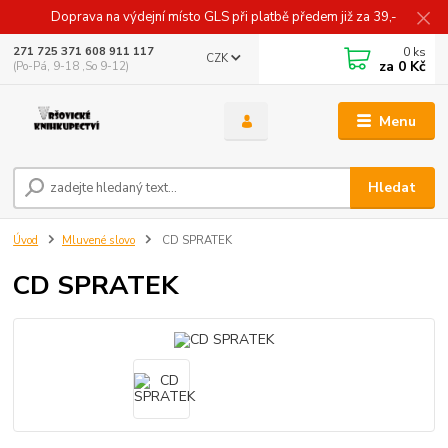
Doprava na výdejní místo GLS při platbě předem již za 39,-
0
ks
271 725 371 608 911 117
CZK
za
0 Kč
(Po-Pá, 9-18 ,So 9-12)
Menu
Hledat
Úvod
Mluvené slovo
CD SPRATEK
CD SPRATEK