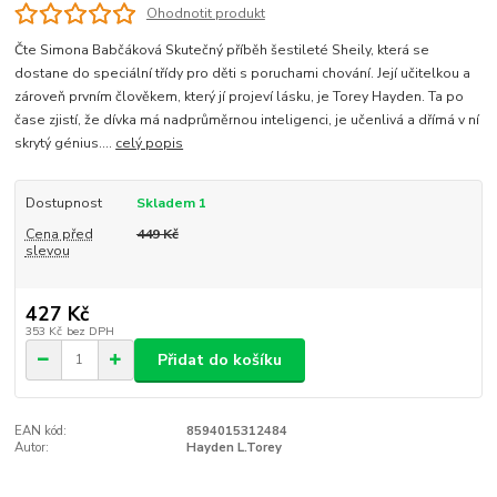
Ohodnotit produkt
Čte Simona Babčáková Skutečný příběh šestileté Sheily, která se
dostane do speciální třídy pro děti s poruchami chování. Její učitelkou a
zároveň prvním člověkem, který jí projeví lásku, je Torey Hayden. Ta po
čase zjistí, že dívka má nadprůměrnou inteligenci, je učenlivá a dřímá v ní
skrytý génius....
celý popis
Dostupnost
Skladem 1
Cena před
449 Kč
slevou
427 Kč
353 Kč
bez DPH
Přidat do košíku
EAN kód:
8594015312484
Autor:
Hayden L.Torey