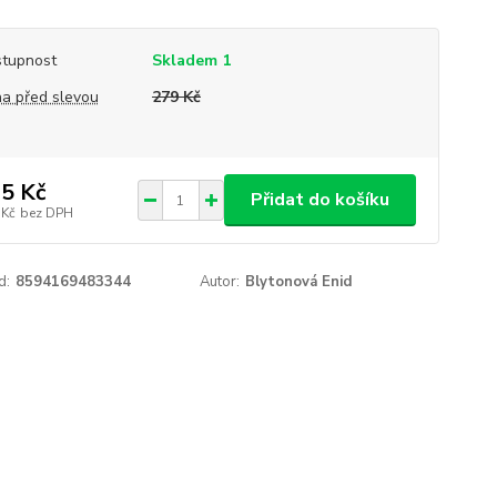
tupnost
Skladem 1
a před slevou
279 Kč
5 Kč
Přidat do košíku
 Kč
bez DPH
d:
8594169483344
Autor:
Blytonová Enid