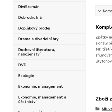
Dívčí román
Kompl
Dobrodružná
Komple
Doplňkový prodej
Zpátky na
Drama a divadelní hry
signály p
tak třetí
Duchovní literatura,
náboženství
zfilmován
Blytonov
DVD
Ekologie
Ekonomie, management
Ekonomie, management a
Zboží 
účetnictví
Mluve