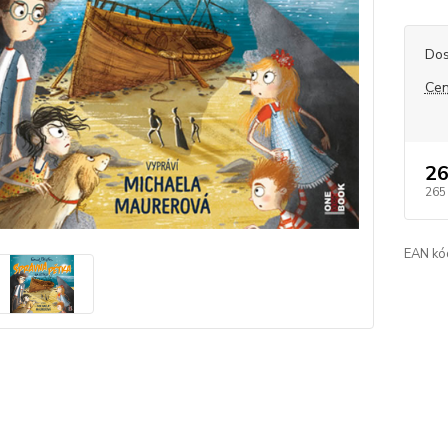
Dos
Cen
26
265
EAN kó