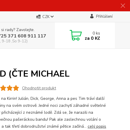
Přihlášení
CZK
 si rady? Zavolejte.
0
ks
725 371 608 911 117
za
0 Kč
, 9-18 ,So 9-12)
D (ČTE MICHAEL
Ohodnotit produkt
na Kirrin! Julián, Dick, George, Anna a pes Tim tráví další
iny na svém ostrově. Jedné noci zachytí záhadné světelné
 přicházející z neznámé lodě. Zdá se, že narazili na
ečnou pašeráckou bandu! Pak ale zaslechnou volání o
a tak třetí dobrodružství známé pětice začíná...
celý popis