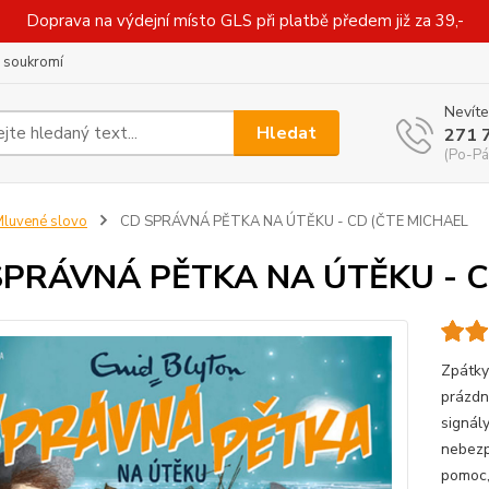
Doprava na výdejní místo GLS při platbě předem již za 39,-
 soukromí
Nevíte
Hledat
271 
(Po-Pá
luvené slovo
CD SPRÁVNÁ PĚTKA NA ÚTĚKU - CD (ČTE MICHAEL
SPRÁVNÁ PĚTKA NA ÚTĚKU - C
Zpátky 
prázdn
signály
nebezp
pomoc, 