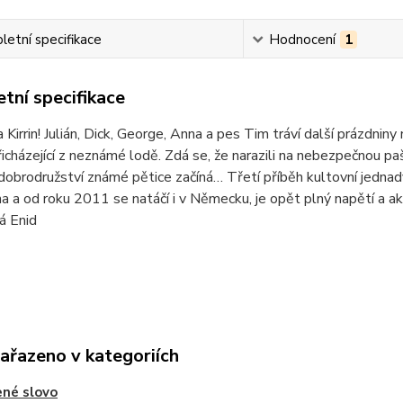
etní specifikace
Hodnocení
1
tní specifikace
 Kirrin! Julián, Dick, George, Anna a pes Tim tráví další prázdni
řicházející z neznámé lodě. Zdá se, že narazili na nebezpečnou p
 dobrodružství známé pětice začíná… Třetí příběh kultovní jednadvac
a a od roku 2011 se natáčí i v Německu, je opět plný napětí a ak
á Enid
zařazeno v kategoriích
né slovo