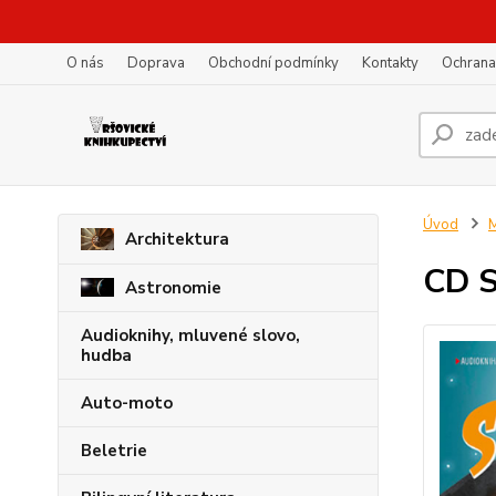
O nás
Doprava
Obchodní podmínky
Kontakty
Ochrana
Úvod
M
Architektura
CD 
Astronomie
Audioknihy, mluvené slovo,
hudba
Auto-moto
Beletrie