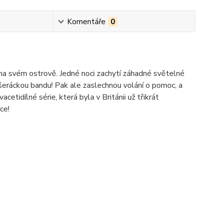
Komentáře
0
ny na svém ostrově. Jedné noci zachytí záhadné světelné
ašeráckou bandu! Pak ale zaslechnou volání o pomoc, a
etidílné série, která byla v Británii už třikrát
ce!