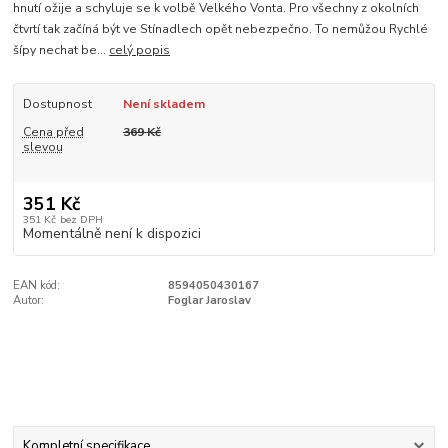
hnutí ožije a schyluje se k volbě Velkého Vonta. Pro všechny z okolních
čtvrtí tak začíná být ve Stínadlech opět nebezpečno. To nemůžou Rychlé
šípy nechat be...
celý popis
Dostupnost
Není skladem
Cena před
369 Kč
slevou
351 Kč
351 Kč
bez DPH
Momentálně není k dispozici
EAN kód:
8594050430167
Autor:
Foglar Jaroslav
Kompletní specifikace