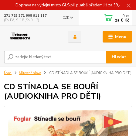
Doprava na výdejní místo GLS při platbě předem již za 39,-
0
ks
271 725 371 608 911 117
CZK
za
0 Kč
(Po-Pá, 9-18 ,So 9-12)
Menu
Hledat
Úvod
Mluvené slovo
CD STÍNADLA SE BOUŘÍ (AUDIOKNIHA PRO DĚTI)
CD STÍNADLA SE BOUŘÍ
(AUDIOKNIHA PRO DĚTI)