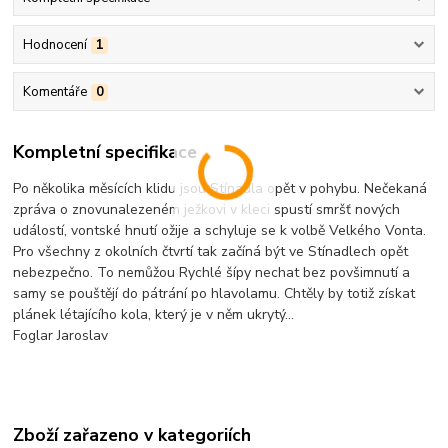
Hodnocení
1
Komentáře
0
Kompletní specifikace
Po několika měsících klidu jsou Stínadla opět v pohybu. Nečekaná
zpráva o znovunalezeném ježkovi v kleci spustí smršť nových
událostí, vontské hnutí ožije a schyluje se k volbě Velkého Vonta.
Pro všechny z okolních čtvrtí tak začíná být ve Stínadlech opět
nebezpečno. To nemůžou Rychlé šípy nechat bez povšimnutí a
samy se pouštějí do pátrání po hlavolamu. Chtěly by totiž získat
plánek létajícího kola, který je v něm ukrytý...
Foglar Jaroslav
Zboží zařazeno v kategoriích