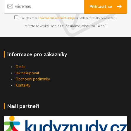
Přihlásit se
Souhlasím se
zpracováním osobních údajů
za účelem rozesílky newsletteru.
Můžete se kdykoli odhlásit. Zasíláme jednou za 14 dní.
Informace pro zákazníky
O nás
Jak nakupovat
Obchodní podmínky
Kontakty
Naši partneři