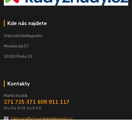
Kde nás najdete
Vršovické knihkupectví
Moskevská 57
10100 Praha 10
Kontakty
Martin Koubík
271 725 371 608 911 117
(Po-Pá, 9-18 ,So 9-12)
fakturace@vrsovickeknihkupectvi.cz