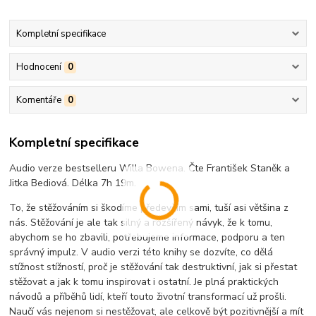
Kompletní specifikace
Hodnocení
0
Komentáře
0
Kompletní specifikace
Audio verze bestselleru Willa Bowena. Čte František Staněk a
Jitka Bediová. Délka 7h 19m.
To, že stěžováním si škodíme především sami, tuší asi většina z
nás. Stěžování je ale tak silný a rozšířený návyk, že k tomu,
abychom se ho zbavili, potřebujeme informace, podporu a ten
správný impulz. V audio verzi této knihy se dozvíte, co dělá
stížnost stížností, proč je stěžování tak destruktivní, jak si přestat
stěžovat a jak k tomu inspirovat i ostatní. Je plná praktických
návodů a příběhů lidí, kteří touto životní transformací už prošli.
Naučí vás nejenom si nestěžovat, ale celkově být pozitivnější a mít