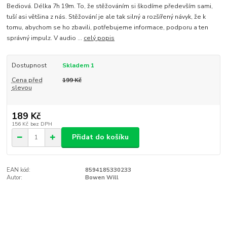
Bediová. Délka 7h 19m. To, že stěžováním si škodíme především sami,
tuší asi většina z nás. Stěžování je ale tak silný a rozšířený návyk, že k
tomu, abychom se ho zbavili, potřebujeme informace, podporu a ten
správný impulz. V audio ...
celý popis
Dostupnost
Skladem 1
Cena před
199 Kč
slevou
189 Kč
156 Kč
bez DPH
Přidat do košíku
EAN kód:
8594185330233
Autor:
Bowen Will