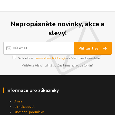
Nepropásněte novinky, akce a
slevy!
Přihlásit se
Souhlasím se
zpracováním osobních údajů
za účelem rozesílky newsletteru.
Můžete se kdykoli odhlásit. Zasíláme jednou za 14 dní.
Informace pro zákazníky
O nás
Jak nakupovat
Obchodní podmínky