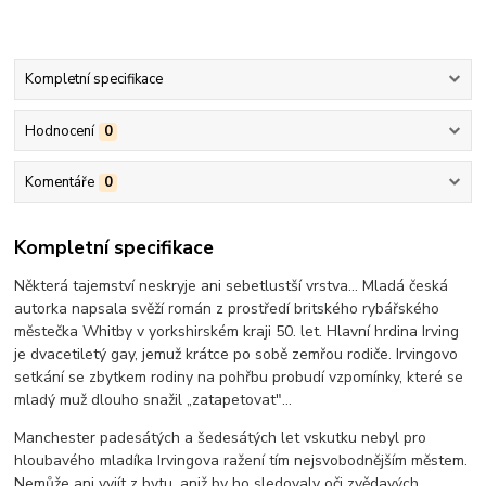
Kompletní specifikace
Hodnocení
0
Komentáře
0
Kompletní specifikace
Některá tajemství neskryje ani sebetlustší vrstva… Mladá česká
autorka napsala svěží román z prostředí britského rybářského
městečka Whitby v yorkshirském kraji 50. let. Hlavní hrdina Irving
je dvacetiletý gay, jemuž krátce po sobě zemřou rodiče. Irvingovo
setkání se zbytkem rodiny na pohřbu probudí vzpomínky, které se
mladý muž dlouho snažil „zatapetovat"…
Manchester padesátých a šedesátých let vskutku nebyl pro
hloubavého mladíka Irvingova ražení tím nejsvobodnějším městem.
Nemůže ani vyjít z bytu, aniž by ho sledovaly oči zvědavých