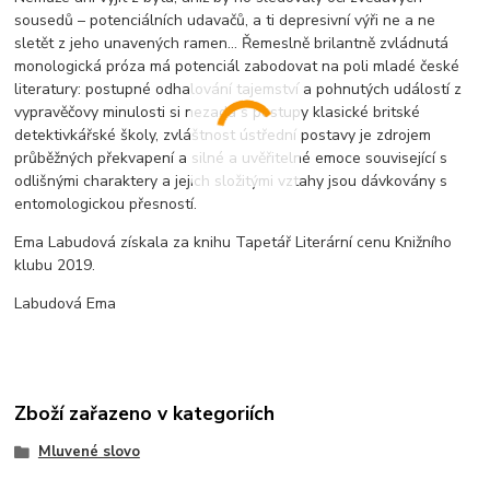
sousedů – potenciálních udavačů, a ti depresivní výři ne a ne
sletět z jeho unavených ramen… Řemeslně brilantně zvládnutá
monologická próza má potenciál zabodovat na poli mladé české
literatury: postupné odhalování tajemství a pohnutých událostí z
vypravěčovy minulosti si nezadá s postupy klasické britské
detektivkářské školy, zvláštnost ústřední postavy je zdrojem
průběžných překvapení a silné a uvěřitelné emoce související s
odlišnými charaktery a jejich složitými vztahy jsou dávkovány s
entomologickou přesností.
Ema Labudová získala za knihu Tapetář Literární cenu Knižního
klubu 2019.
Labudová Ema
Zboží zařazeno v kategoriích
Mluvené slovo