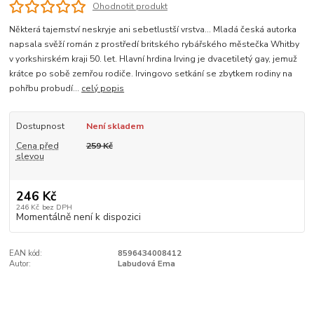
Ohodnotit produkt
Některá tajemství neskryje ani sebetlustší vrstva… Mladá česká autorka
napsala svěží román z prostředí britského rybářského městečka Whitby
v yorkshirském kraji 50. let. Hlavní hrdina Irving je dvacetiletý gay, jemuž
krátce po sobě zemřou rodiče. Irvingovo setkání se zbytkem rodiny na
pohřbu probudí...
celý popis
Dostupnost
Není skladem
Cena před
259 Kč
slevou
246 Kč
246 Kč
bez DPH
Momentálně není k dispozici
EAN kód:
8596434008412
Autor:
Labudová Ema