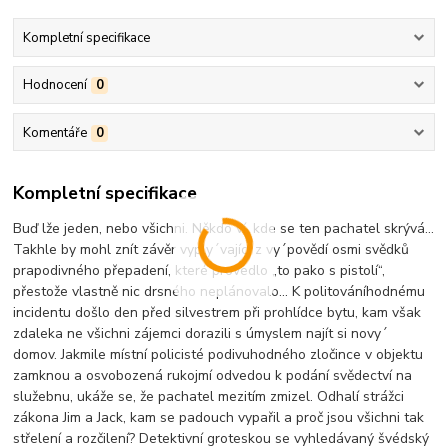
Kompletní specifikace
Hodnocení
0
Komentáře
0
Kompletní specifikace
Buď lže jeden, nebo všichni. Někdo ví, kde se ten pachatel skrývá…
Takhle by mohl znít závěr vyply´vající z vy´povědí osmi svědků
prapodivného přepadení, které provedlo „to pako s pistolí“,
přestože vlastně nic drsného neplánovalo... K politováníhodnému
incidentu došlo den před silvestrem při prohlídce bytu, kam však
zdaleka ne všichni zájemci dorazili s úmyslem najít si novy´
domov. Jakmile místní policisté podivuhodného zločince v objektu
zamknou a osvobozená rukojmí odvedou k podání svědectví na
služebnu, ukáže se, že pachatel mezitím zmizel. Odhalí strážci
zákona Jim a Jack, kam se padouch vypařil a proč jsou všichni tak
střelení a rozčilení? Detektivní groteskou se vyhledávaný švédský