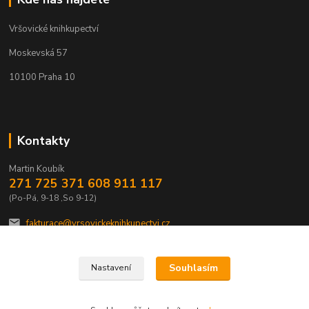
Vršovické knihkupectví
Moskevská 57
10100 Praha 10
Kontakty
Martin Koubík
271 725 371 608 911 117
(Po-Pá, 9-18 ,So 9-12)
fakturace@vrsovickeknihkupectvi.cz
Souhlasím
Nastavení