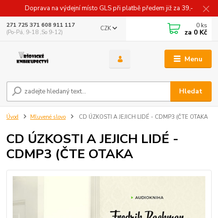
Doprava na výdejní místo GLS při platbě předem již za 39,-
0
ks
271 725 371 608 911 117
CZK
za
0 Kč
(Po-Pá, 9-18 ,So 9-12)
Menu
Hledat
Úvod
Mluvené slovo
CD ÚZKOSTI A JEJICH LIDÉ - CDMP3 (ČTE OTAKA
CD ÚZKOSTI A JEJICH LIDÉ -
CDMP3 (ČTE OTAKA