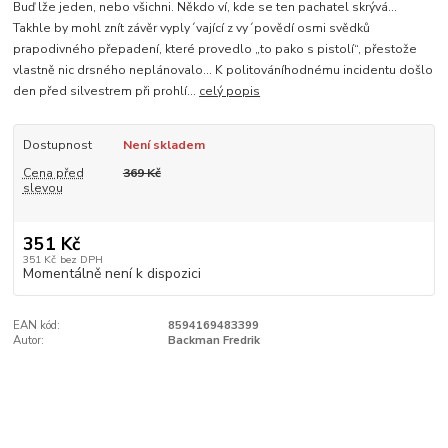
Buď lže jeden, nebo všichni. Někdo ví, kde se ten pachatel skrývá…
Takhle by mohl znít závěr vyply´vající z vy´povědí osmi svědků
prapodivného přepadení, které provedlo „to pako s pistolí“, přestože
vlastně nic drsného neplánovalo... K politováníhodnému incidentu došlo
den před silvestrem při prohlí...
celý popis
Dostupnost
Není skladem
Cena před
369 Kč
slevou
351 Kč
351 Kč
bez DPH
Momentálně není k dispozici
EAN kód:
8594169483399
Autor:
Backman Fredrik