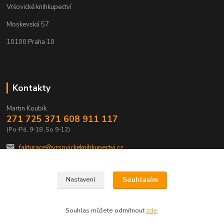
Vršovické knihkupectví
Moskevská 57
10100 Praha 10
Kontakty
Martin Koubík
271 725 371 608 911 117
(Po-Pá, 9-18 ,So 9-12)
fakturace@vrsovickeknihkupectvi.cz
Souhlasím
Nastavení
Souhlas můžete odmítnout
zde
.
Vytvořeno na
Eshop-rychle.cz