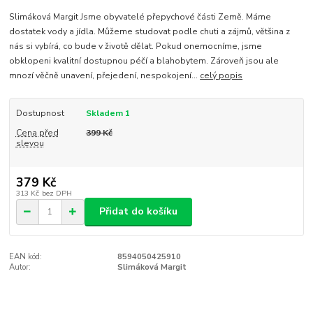
Slimáková Margit Jsme obyvatelé přepychové části Země. Máme
dostatek vody a jídla. Můžeme studovat podle chuti a zájmů, většina z
nás si vybírá, co bude v životě dělat. Pokud onemocníme, jsme
obklopeni kvalitní dostupnou péčí a blahobytem. Zároveň jsou ale
mnozí věčně unavení, přejedení, nespokojení...
celý popis
Dostupnost
Skladem 1
Cena před
399 Kč
slevou
379 Kč
313 Kč
bez DPH
Přidat do košíku
EAN kód:
8594050425910
Autor:
Slimáková Margit