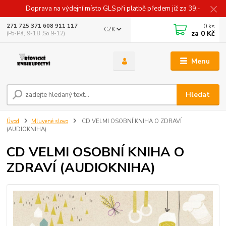
Doprava na výdejní místo GLS při platbě předem již za 39,-
0
ks
271 725 371 608 911 117
CZK
za
0 Kč
(Po-Pá, 9-18 ,So 9-12)
Menu
Hledat
Úvod
Mluvené slovo
CD VELMI OSOBNÍ KNIHA O ZDRAVÍ
(AUDIOKNIHA)
CD VELMI OSOBNÍ KNIHA O
ZDRAVÍ (AUDIOKNIHA)