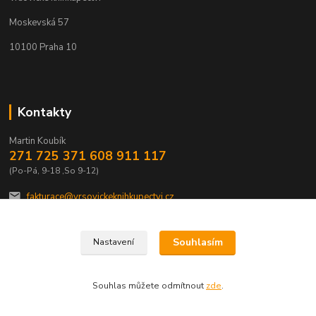
Moskevská 57
10100 Praha 10
Kontakty
Martin Koubík
271 725 371 608 911 117
(Po-Pá, 9-18 ,So 9-12)
fakturace@vrsovickeknihkupectvi.cz
Souhlasím
Nastavení
Souhlas můžete odmítnout
zde
.
Vytvořeno na
Eshop-rychle.cz