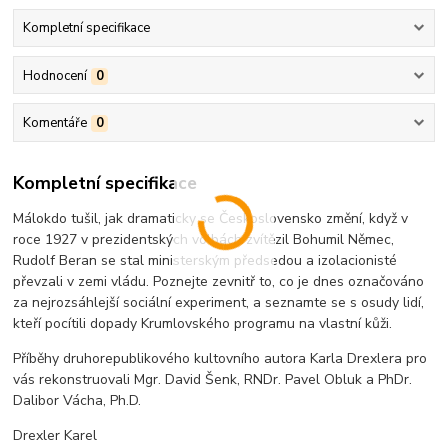
Kompletní specifikace
Hodnocení
0
Komentáře
0
Kompletní specifikace
Málokdo tušil, jak dramaticky se Československo změní, když v
roce 1927 v prezidentských volbách zvítězil Bohumil Němec,
Rudolf Beran se stal ministerským předsedou a izolacionisté
převzali v zemi vládu. Poznejte zevnitř to, co je dnes označováno
za nejrozsáhlejší sociální experiment, a seznamte se s osudy lidí,
kteří pocítili dopady Krumlovského programu na vlastní kůži.
Příběhy druhorepublikového kultovního autora Karla Drexlera pro
vás rekonstruovali Mgr. David Šenk, RNDr. Pavel Obluk a PhDr.
Dalibor Vácha, Ph.D.
Drexler Karel