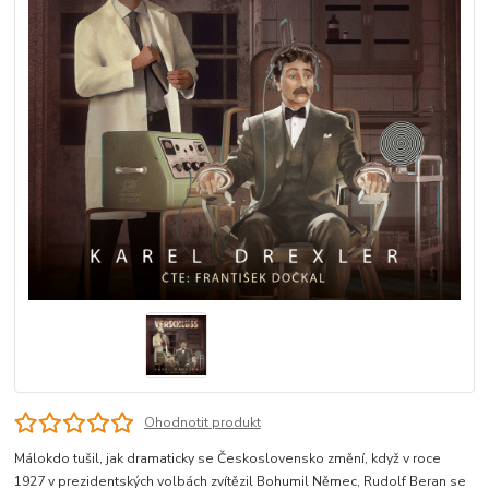
Ohodnotit produkt
Málokdo tušil, jak dramaticky se Československo změní, když v roce
1927 v prezidentských volbách zvítězil Bohumil Němec, Rudolf Beran se