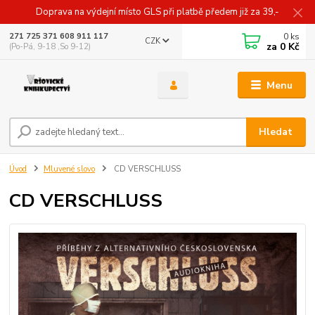
Doprava na výdejní místo GLS při platbě předem již za 39,-
0
ks
271 725 371 608 911 117
CZK
za
0 Kč
(Po-Pá, 9-18 ,So 9-12)
Menu
Hledat
Úvod
Mluvené slovo
CD VERSCHLUSS
CD VERSCHLUSS