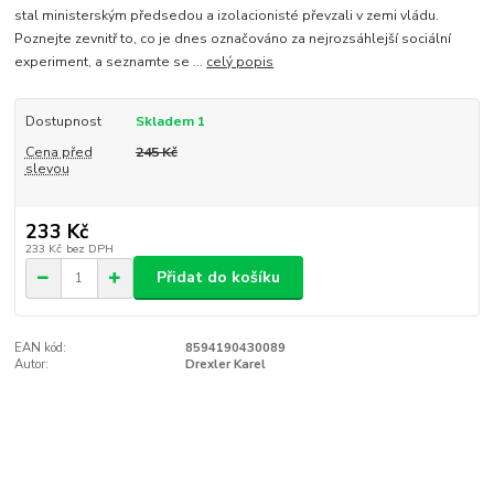
stal ministerským předsedou a izolacionisté převzali v zemi vládu.
Poznejte zevnitř to, co je dnes označováno za nejrozsáhlejší sociální
experiment, a seznamte se ...
celý popis
Dostupnost
Skladem 1
Cena před
245 Kč
slevou
233 Kč
233 Kč
bez DPH
Přidat do košíku
EAN kód:
8594190430089
Autor:
Drexler Karel