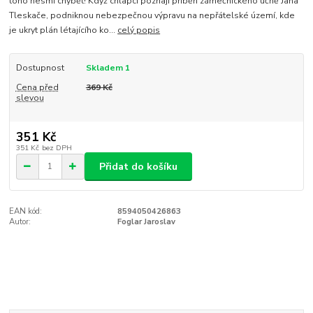
toho nesmí chybět! Když chlapci poznají příběh zámečnického učně Jana
Tleskače, podniknou nebezpečnou výpravu na nepřátelské území, kde
je ukryt plán létajícího ko...
celý popis
Dostupnost
Skladem 1
Cena před
369 Kč
slevou
351 Kč
351 Kč
bez DPH
Přidat do košíku
EAN kód:
8594050426863
Autor:
Foglar Jaroslav