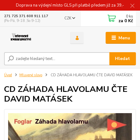
Doprava na výdejní místo GLS při platbě předem již za 39,-
0
ks
271 725 371 608 911 117
CZK
za
0 Kč
(Po-Pá, 9-18 ,So 9-12)
Menu
Hledat
Úvod
Mluvené slovo
CD ZÁHADA HLAVOLAMU ČTE DAVID MATÁSEK
CD ZÁHADA HLAVOLAMU ČTE
DAVID MATÁSEK