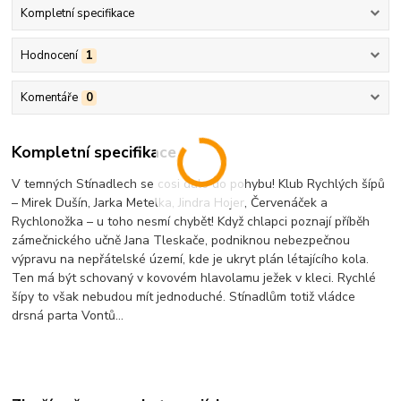
Kompletní specifikace
Hodnocení
1
Komentáře
0
Kompletní specifikace
V temných Stínadlech se cosi dalo do pohybu! Klub Rychlých šípů
– Mirek Dušín, Jarka Metelka, Jindra Hojer, Červenáček a
Rychlonožka – u toho nesmí chybět! Když chlapci poznají příběh
zámečnického učně Jana Tleskače, podniknou nebezpečnou
výpravu na nepřátelské území, kde je ukryt plán létajícího kola.
Ten má být schovaný v kovovém hlavolamu ježek v kleci. Rychlé
šípy to však nebudou mít jednoduché. Stínadlům totiž vládce
drsná parta Vontů...