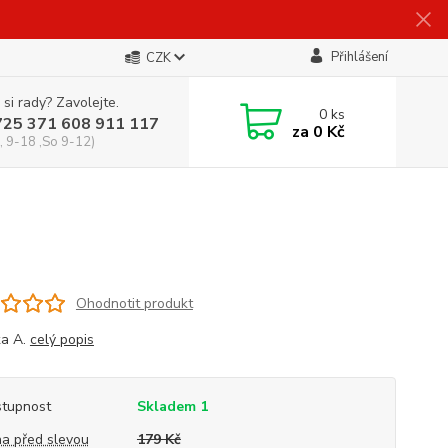
Přihlášení
CZK
 si rady? Zavolejte.
0
ks
725 371 608 911 117
za
0 Kč
, 9-18 ,So 9-12)
Ohodnotit produkt
ka A.
celý popis
tupnost
Skladem 1
a před slevou
179 Kč