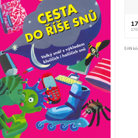
17
170
EAN kó