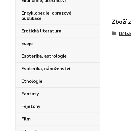
Ekonomie, účetnictví
Encyklopedie, obrazové
publikace
Zboží 
Erotická literatura
Dětsk
Eseje
Esoterika, astrologie
Esoterika, náboženství
Etnologie
Fantasy
Fejetony
Film