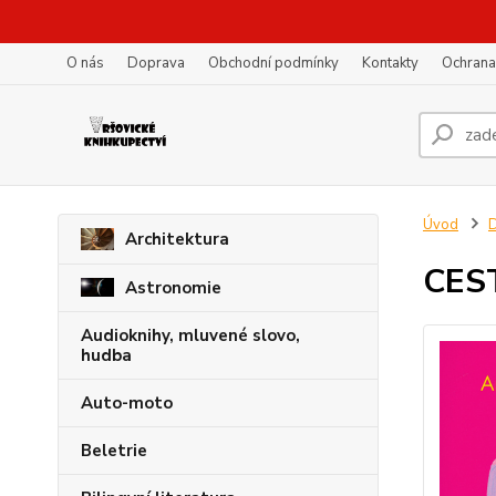
O nás
Doprava
Obchodní podmínky
Kontakty
Ochrana
Úvod
D
Architektura
CES
Astronomie
Audioknihy, mluvené slovo,
hudba
Auto-moto
Beletrie