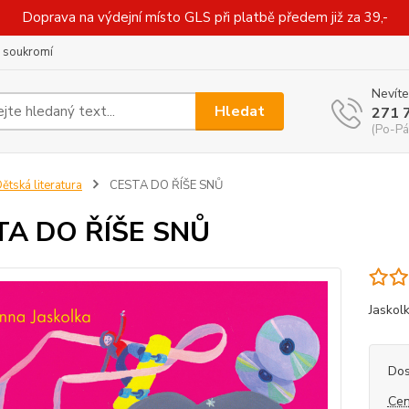
Doprava na výdejní místo GLS při platbě předem již za 39,-
 soukromí
Nevíte
Hledat
271 
(Po-Pá
ětská literatura
CESTA DO ŘÍŠE SNŮ
TA DO ŘÍŠE SNŮ
Jaskol
Dos
Cen