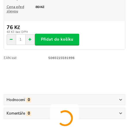
Cena před
80 Kč
slevou
76 Kč
63 Kč
bez DPH
Přidat do košíku
EAN kód:
5060215591996
Hodnocení
0
Komentáře
0