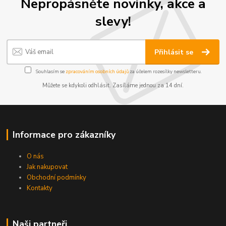
Nepropásněte novinky, akce a
slevy!
Přihlásit se
Souhlasím se
zpracováním osobních údajů
za účelem rozesílky newsletteru.
Můžete se kdykoli odhlásit. Zasíláme jednou za 14 dní.
Informace pro zákazníky
O nás
Jak nakupovat
Obchodní podmínky
Kontakty
Naši partneři