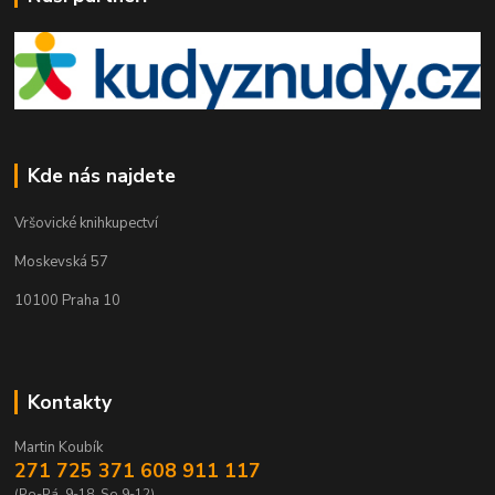
Kde nás najdete
Vršovické knihkupectví
Moskevská 57
10100 Praha 10
Kontakty
Martin Koubík
271 725 371 608 911 117
(Po-Pá, 9-18 ,So 9-12)