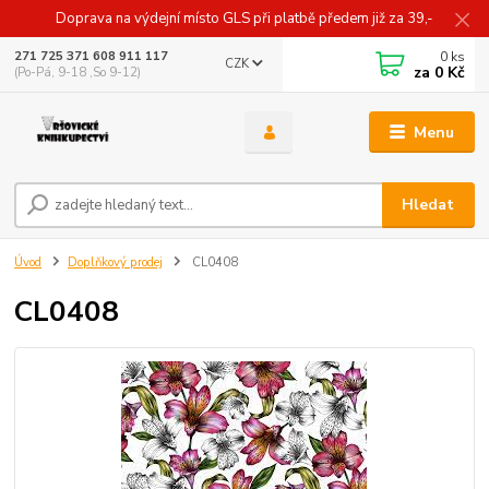
Doprava na výdejní místo GLS při platbě předem již za 39,-
0
ks
271 725 371 608 911 117
CZK
za
0 Kč
(Po-Pá, 9-18 ,So 9-12)
Menu
Hledat
Úvod
Doplňkový prodej
CL0408
CL0408