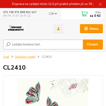
Doprava na výdejní místo GLS při platbě předem již za 39,-
0
ks
271 725 371 608 911 117
CZK
za
0 Kč
(Po-Pá, 9-18 ,So 9-12)
Menu
Hledat
Úvod
Doplňkový prodej
CL2410
CL2410