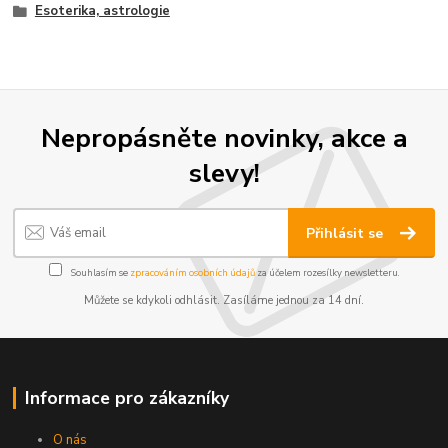
Esoterika, astrologie
Nepropásněte novinky, akce a
slevy!
Přihlásit se
Souhlasím se
zpracováním osobních údajů
za účelem rozesílky newsletteru.
Můžete se kdykoli odhlásit. Zasíláme jednou za 14 dní.
Informace pro zákazníky
O nás