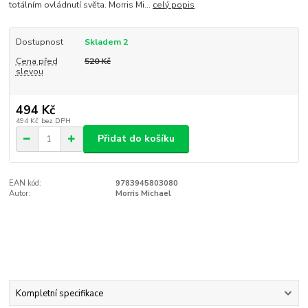
totálním ovládnutí světa. Morris Mi...
celý popis
Dostupnost
Skladem 2
Cena před
520 Kč
slevou
494 Kč
494 Kč
bez DPH
Přidat do košíku
EAN kód:
9783945803080
Autor:
Morris Michael
Kompletní specifikace