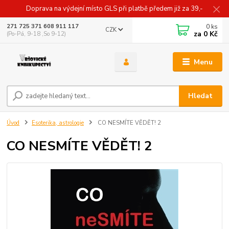
Doprava na výdejní místo GLS při platbě předem již za 39,-
0
ks
271 725 371 608 911 117
CZK
za
0 Kč
(Po-Pá, 9-18 ,So 9-12)
Menu
Hledat
Úvod
Esoterika, astrologie
CO NESMÍTE VĚDĚT! 2
CO NESMÍTE VĚDĚT! 2