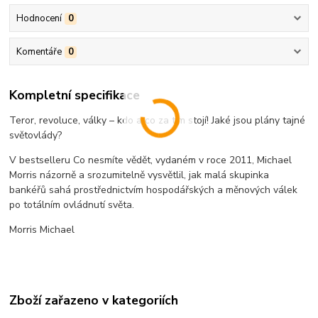
Hodnocení
0
Komentáře
0
Kompletní specifikace
Teror, revoluce, války – kdo a co za tím stojí! Jaké jsou plány tajné
světovlády?
V bestselleru Co nesmíte vědět, vydaném v roce 2011, Michael
Morris názorně a srozumitelně vysvětlil, jak malá skupinka
bankéřů sahá prostřednictvím hospodářských a měnových válek
po totálním ovládnutí světa.
Morris Michael
Zboží zařazeno v kategoriích