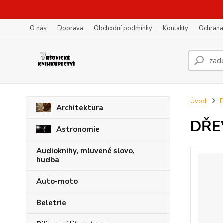
O nás
Doprava
Obchodní podmínky
Kontakty
Ochrana
Úvod
D
Architektura
DŘEV
Astronomie
Audioknihy, mluvené slovo,
hudba
Auto-moto
Beletrie