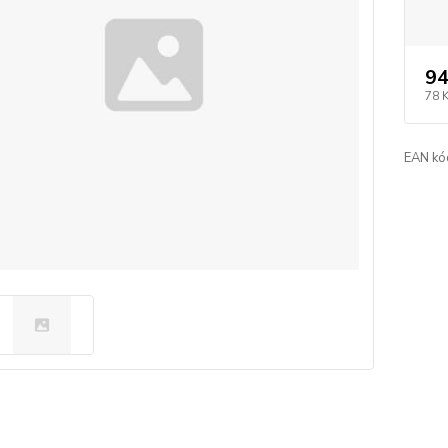
94
78 
EAN kó