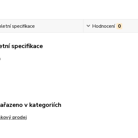
etní specifikace
Hodnocení
0
tní specifikace
n
zařazeno v kategoriích
kový prodej