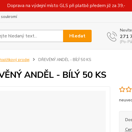
Doprava na výdejní místo GLS při platbě předem již za 39,-
 soukromí
Nevíte
Hledat
271 
(Po-Pá
oplňkový prodej
DŘEVĚNÝ ANDĚL - BÍLÝ 50 KS
ĚNÝ ANDĚL - BÍLÝ 50 KS
neuve
Dos
Cen