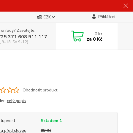
Přihlášení
CZK
 si rady? Zavolejte.
0
ks
725 371 608 911 117
za
0 Kč
, 9-18 ,So 9-12)
Ohodnotit produkt
den
celý popis
tupnost
Skladem 1
a před slevou
99 Kč