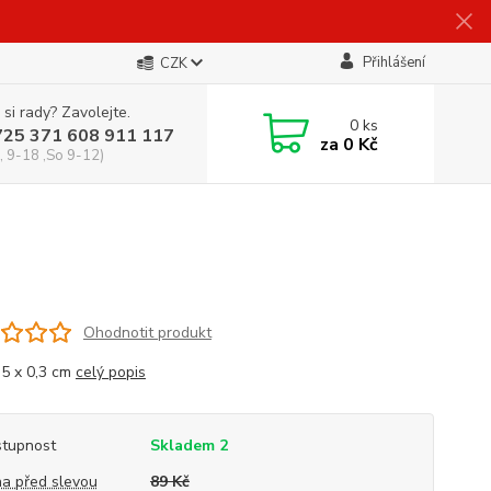
Přihlášení
CZK
 si rady? Zavolejte.
0
ks
725 371 608 911 117
za
0 Kč
, 9-18 ,So 9-12)
Ohodnotit produkt
,5 x 0,3 cm
celý popis
tupnost
Skladem 2
a před slevou
89 Kč