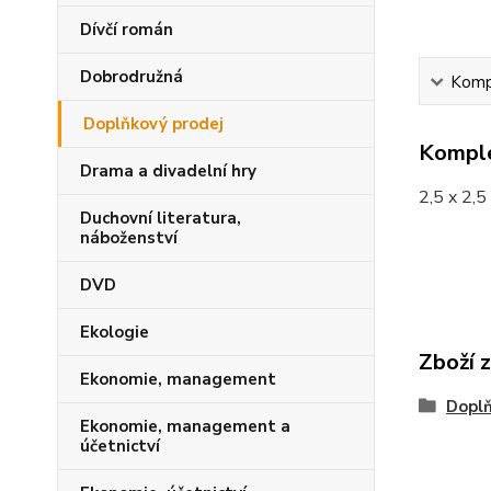
Dívčí román
Dobrodružná
Kompl
Doplňkový prodej
Komple
Drama a divadelní hry
2,5 x 2,5
Duchovní literatura,
náboženství
DVD
Ekologie
Zboží 
Ekonomie, management
Doplň
Ekonomie, management a
účetnictví