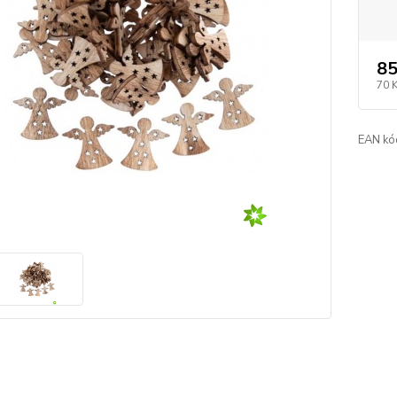
85
70 
EAN kó