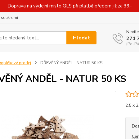
Doprava na výdejní místo GLS při platbě předem již za 39,-
 soukromí
Nevíte
Hledat
271 
(Po-Pá
oplňkový prodej
DŘEVĚNÝ ANDĚL - NATUR 50 KS
VĚNÝ ANDĚL - NATUR 50 KS
2,5 x 2
Dos
Cen