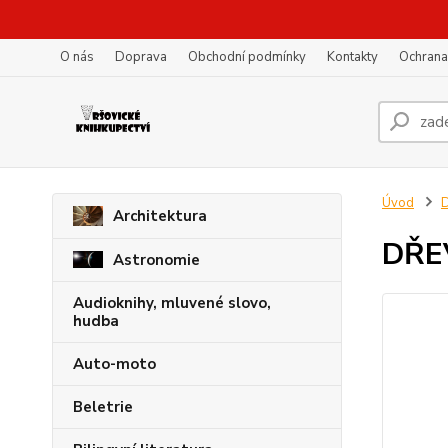
O nás
Doprava
Obchodní podmínky
Kontakty
Ochrana
Úvod
D
Architektura
DŘE
Astronomie
Audioknihy, mluvené slovo,
hudba
Auto-moto
Beletrie