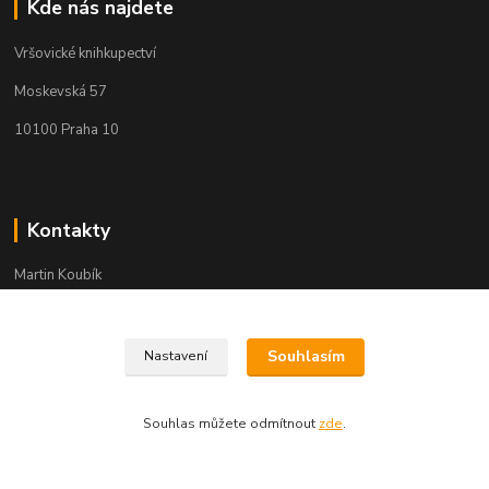
Kde nás najdete
Vršovické knihkupectví
Moskevská 57
10100 Praha 10
Kontakty
Martin Koubík
271 725 371 608 911 117
(Po-Pá, 9-18 ,So 9-12)
Souhlasím
Nastavení
fakturace@vrsovickeknihkupectvi.cz
Souhlas můžete odmítnout
zde
.