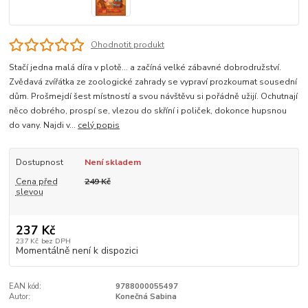
Ohodnotit produkt
Stačí jedna malá díra v plotě... a začíná velké zábavné dobrodružství.
Zvědavá zvířátka ze zoologické zahrady se vypraví prozkoumat sousední
dům. Prošmejdí šest místností a svou návštěvu si pořádně užijí. Ochutnají
něco dobrého, prospí se, vlezou do skříní i poliček, dokonce hupsnou
do vany. Najdi v...
celý popis
Dostupnost
Není skladem
Cena před
249 Kč
slevou
237 Kč
237 Kč
bez DPH
Momentálně není k dispozici
EAN kód:
9788000055497
Autor:
Konečná Sabina