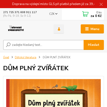
Doprava na výdejní místo GLS při platbě předem již za 39,-
0
ks
271 725 371 608 911 117
CZK
za
0 Kč
(Po-Pá, 9-18 ,So 9-12)
Menu
Hledat
Úvod
Dětská literatura
DŮM PLNÝ ZVÍŘÁTEK
DŮM PLNÝ ZVÍŘÁTEK