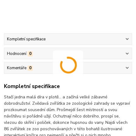
Kompletní specifikace
Hodnocení
0
Komentáře
0
Kompletní specifikace
Stačí jedna malá díra v plotě... a začíná velké zábavné
dobrodružství. Zvědavá zvířátka ze zoologické zahrady se vypraví
prozkoumat sousední dům. Prošmejdí šest místností a svou
návštěvu si pořádně užijí. Ochutnají něco dobrého, prospí se,
vlezou do skříní i poliček, dokonce hupsnou do vany. Najdi všech
86 zvířátek ze zoo poschovávaných v této bohatě ilustrované
interaktivní knížce pro nejmenší a přečti si o nich mnoho