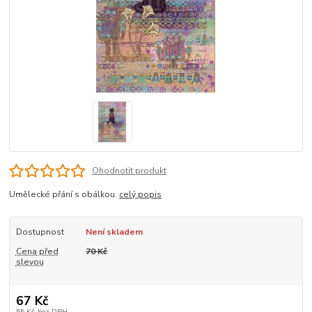
Ohodnotit produkt
Umělecké přání s obálkou.
celý popis
Dostupnost
Není skladem
Cena před
70 Kč
slevou
67 Kč
55 Kč
bez DPH