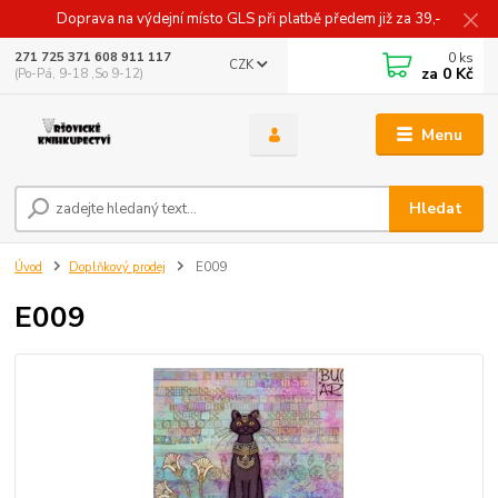
Doprava na výdejní místo GLS při platbě předem již za 39,-
0
ks
271 725 371 608 911 117
CZK
za
0 Kč
(Po-Pá, 9-18 ,So 9-12)
Menu
Hledat
Úvod
Doplňkový prodej
E009
E009