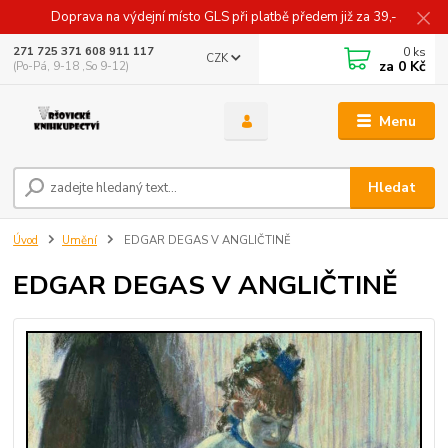
Doprava na výdejní místo GLS při platbě předem již za 39,-
0
ks
271 725 371 608 911 117
CZK
za
0 Kč
(Po-Pá, 9-18 ,So 9-12)
Menu
Hledat
Úvod
Umění
EDGAR DEGAS V ANGLIČTINĚ
EDGAR DEGAS V ANGLIČTINĚ