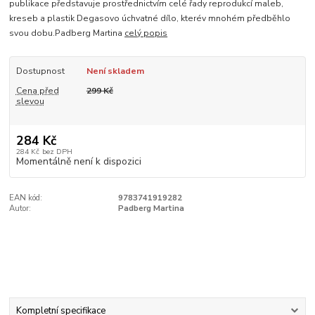
publikace představuje prostřednictvím celé řady reprodukcí maleb,
kreseb a plastik Degasovo úchvatné dílo, kterév mnohém předběhlo
svou dobu.Padberg Martina
celý popis
Dostupnost
Není skladem
Cena před
299 Kč
slevou
284 Kč
284 Kč
bez DPH
Momentálně není k dispozici
EAN kód:
9783741919282
Autor:
Padberg Martina
Kompletní specifikace