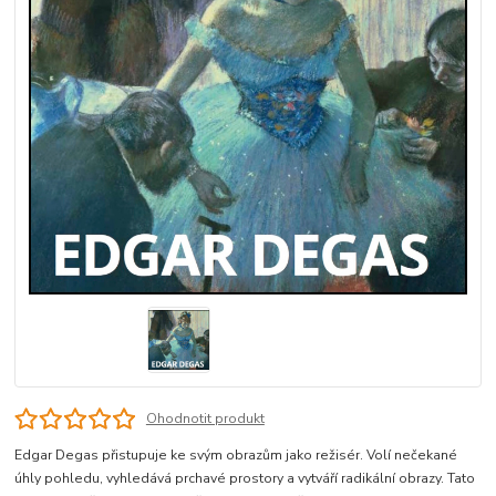
Ohodnotit produkt
Edgar Degas přistupuje ke svým obrazům jako režisér. Volí nečekané
úhly pohledu, vyhledává prchavé prostory a vytváří radikální obrazy. Tato