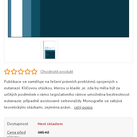
Ohodnotit produkt
Publikace se zaměřuje na řešení právních problémů spojených s
eutanazií. Klíčovou otázkou, kterou si klade, je, zda by měla být za
určitých podmínek v rámci legislativního rámce umožněna beztrestnost
eutanazie, případně asistované sebevraždy. Monografie se zabývá
teoretickými otázkami, zejména právn...
celý popis
Dostupnost
Není skladem
Cena před
365 Kč