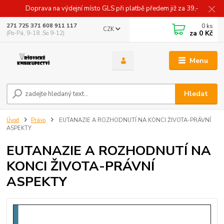
Doprava na výdejní místo GLS při platbě předem již za 39,-
0
ks
271 725 371 608 911 117
CZK
za
0 Kč
(Po-Pá, 9-18 ,So 9-12)
Menu
Hledat
Úvod
Právo
EUTANAZIE A ROZHODNUTÍ NA KONCI ŽIVOTA-PRÁVNÍ
ASPEKTY
EUTANAZIE A ROZHODNUTÍ NA
KONCI ŽIVOTA-PRÁVNÍ
ASPEKTY