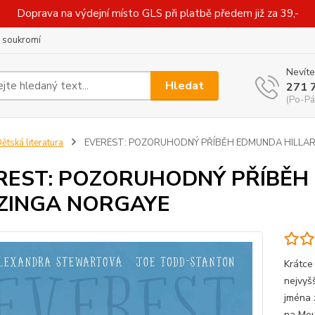
Doprava na výdejní místo GLS při platbě předem již za 39,-
 soukromí
Nevíte
Hledat
271 
(Po-Pá
ětská literatura
EVEREST: POZORUHODNÝ PŘÍBĚH EDMUNDA HILLAR
REST: POZORUHODNÝ PŘÍBĚH
ZINGA NORGAYE
Krátce
nejvyšš
jména 
na Mou