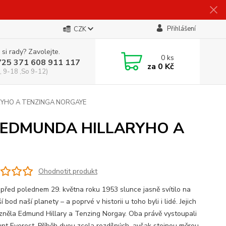
Přihlášení
CZK
 si rady? Zavolejte.
0
ks
725 371 608 911 117
za
0 Kč
, 9-18 ,So 9-12)
YHO A TENZINGA NORGAYE
 EDMUNDA HILLARYHO A
Ohodnotit produkt
 před polednem 29. května roku 1953 slunce jasně svítilo na
í bod naší planety – a poprvé v historii u toho byli i lidé. Jejich
zněla Edmund Hillary a Tenzing Norgay. Oba právě vystoupali
nt Everest. Příběh dvou zcela rozdílných, avšak stejnou měrou