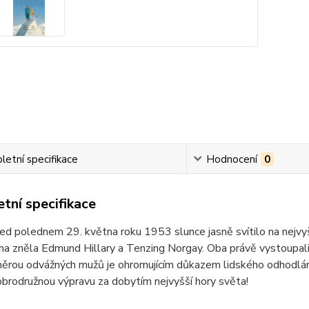
etní specifikace
Hodnocení
0
tní specifikace
ed polednem 29. května roku 1953 slunce jasně svítilo na nejvyšší 
éna zněla Edmund Hillary a Tenzing Norgay. Oba právě vystoupali
ěrou odvážných mužů je ohromujícím důkazem lidského odhodlání
obrodružnou výpravu za dobytím nejvyšší hory světa!