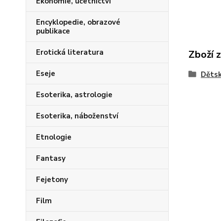
Ekonomie, účetnictví
Encyklopedie, obrazové
publikace
Erotická literatura
Zboží 
Eseje
Dětsk
Esoterika, astrologie
Esoterika, náboženství
Etnologie
Fantasy
Fejetony
Film