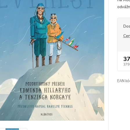
odvážn
Dos
Cen
37
379
EAN kó