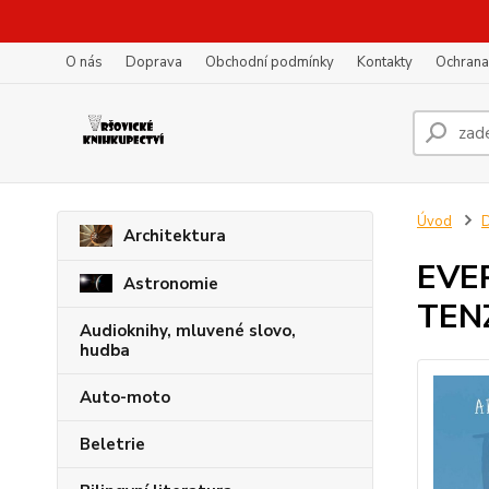
O nás
Doprava
Obchodní podmínky
Kontakty
Ochrana
Úvod
D
Architektura
EVE
Astronomie
TEN
Audioknihy, mluvené slovo,
hudba
Auto-moto
Beletrie