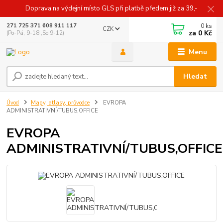
Doprava na výdejní místo GLS při platbě předem již za 39,-
0
ks
271 725 371 608 911 117
CZK
za
0 Kč
(Po-Pá, 9-18 ,So 9-12)
Menu
Hledat
Úvod
Mapy, atlasy, průvodce
EVROPA
ADMINISTRATIVNÍ/TUBUS,OFFICE
EVROPA
ADMINISTRATIVNÍ/TUBUS,OFFICE