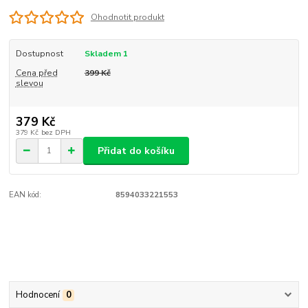
Ohodnotit produkt
Dostupnost
Skladem 1
Cena před
399 Kč
slevou
379 Kč
379 Kč
bez DPH
Přidat do košíku
EAN kód:
8594033221553
Hodnocení
0