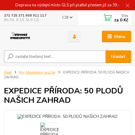
Doprava na výdejní místo GLS při platbě předem již za 39,-
0
ks
271 725 371 608 911 117
CZK
za
0 Kč
(Po-Pá, 9-18 ,So 9-12)
Menu
Hledat
Úvod
Hry, hlavolamy, puzzle
EXPEDICE PŘÍRODA: 50 PLODŮ NAŠICH
ZAHRAD
EXPEDICE PŘÍRODA: 50 PLODŮ
NAŠICH ZAHRAD