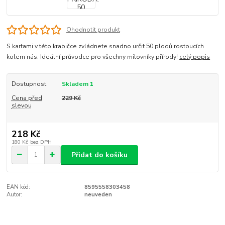
Ohodnotit produkt
S kartami v této krabičce zvládnete snadno určit 50 plodů rostoucích
kolem nás. Ideální průvodce pro všechny milovníky přírody!
celý popis
Dostupnost
Skladem 1
Cena před
229 Kč
slevou
218 Kč
180 Kč
bez DPH
Přidat do košíku
EAN kód:
8595558303458
Autor:
neuveden