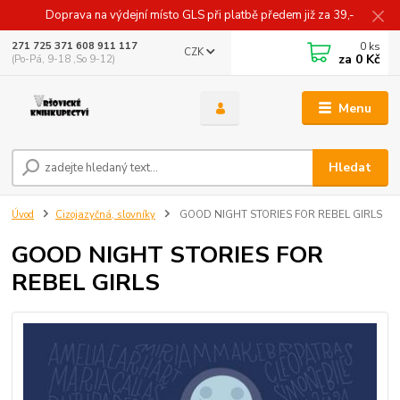
Doprava na výdejní místo GLS při platbě předem již za 39,-
0
ks
271 725 371 608 911 117
CZK
za
0 Kč
(Po-Pá, 9-18 ,So 9-12)
Menu
Hledat
Úvod
Cizojazyčná, slovníky
GOOD NIGHT STORIES FOR REBEL GIRLS
GOOD NIGHT STORIES FOR
REBEL GIRLS