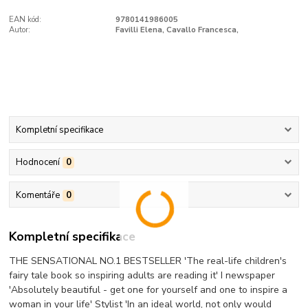
EAN kód:
9780141986005
Autor:
Favilli Elena, Cavallo Francesca,
Kompletní specifikace
Hodnocení
0
Komentáře
0
Kompletní specifikace
THE SENSATIONAL NO.1 BESTSELLER 'The real-life children's
fairy tale book so inspiring adults are reading it' I newspaper
'Absolutely beautiful - get one for yourself and one to inspire a
woman in your life' Stylist 'In an ideal world, not only would