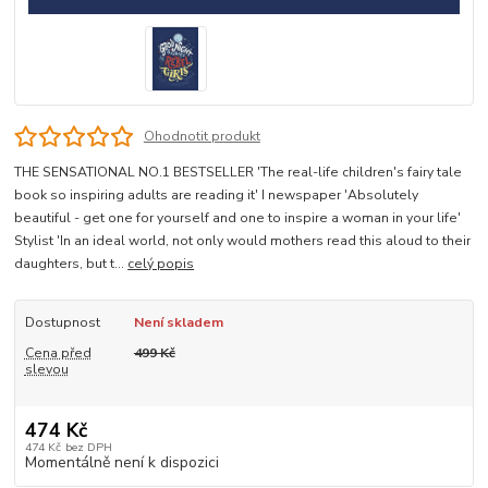
Ohodnotit produkt
THE SENSATIONAL NO.1 BESTSELLER 'The real-life children's fairy tale
book so inspiring adults are reading it' I newspaper 'Absolutely
beautiful - get one for yourself and one to inspire a woman in your life'
Stylist 'In an ideal world, not only would mothers read this aloud to their
daughters, but t...
celý popis
Dostupnost
Není skladem
Cena před
499 Kč
slevou
474 Kč
474 Kč
bez DPH
Momentálně není k dispozici